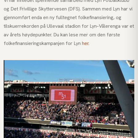
Vi har innledet spennende samarbeid med Lyn Fotballklubb
og Det Frivillige Skyttervesen (DFS). Sammen med Lyn har vi
gjennomført enda en ny fulltegnet folkefinansiering, og
tilskuerrekorden på Ullevaal stadion for Lyn–Vålerenga var et
av årets høydepunkter. Du kan lese mer om den første
folkefinansieringskampanjen for Lyn
her
.