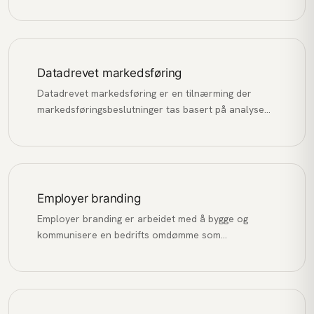
handling, som å kjøpe, fylle ut et skjema eller melde
seg på et nyhetsbrev.
Datadrevet markedsføring
Datadrevet markedsføring er en tilnærming der
markedsføringsbeslutninger tas basert på analyse
av data og innsikt, fremfor antakelser og
magefølelse.
Employer branding
Employer branding er arbeidet med å bygge og
kommunisere en bedrifts omdømme som
arbeidsgiver for å tiltrekke, engasjere og beholde de
beste talentene.