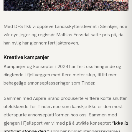
Med DFS fikk vi oppleve Landsskytterstevnet i Steinkjer, noe
vår nye jeger og regissør Mathias Fossdal satte pris på, da
han nylig har gjennomført jaktprøven.
Kreative kampanjer
Kampanjer og konsepter i 2024 har ført oss hengende og
dinglende i fjellveggen med flere meter stup, til litt mer
behagelige annonseplasseringer som Tinder.
Sammen med Aspire Brand produserte vi flere korte snutter
utelukkende for Tinder, noe som kanskje ikke er den mest
etterspurte annonseplattformen hos oss. Sammen med
gjengen i Fjellsport var vi med på å utvikle konseptet “
I
kke la
utstyret stoppe deg
,” som har prydet utendørsreklame i