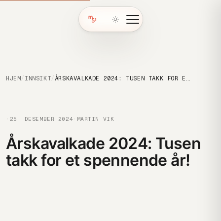
HJEM
/
INNSIKT
/
ÅRSKAVALKADE 2024: TUSEN TAKK FOR ET SPENNENDE ÅR!
·
25. DESEMBER 2024
·
MARTIN VIK
Årskavalkade 2024: Tusen
takk for et spennende år!