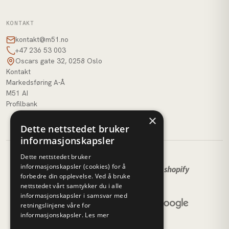
KONTAKT
kontakt@m51.no
+47 236 53 003
Oscars gate 32, 0258 Oslo
Kontakt
Markedsføring A-Å
M51 AI
Profilbank
×
Dette nettstedet bruker
informasjonskapsler
Dette nettstedet bruker
informasjonskapsler (cookies) for å
forbedre din opplevelse. Ved å bruke
nettstedet vårt samtykker du i alle
informasjonskapsler i samsvar med
retningslinjene våre for
informasjonskapsler.
Les mer