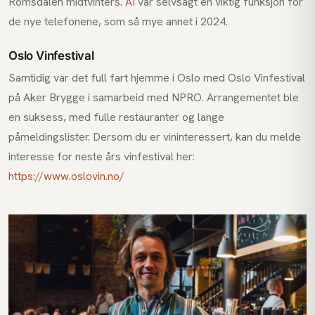
Romsdalen midtvinters.
AI
var selvsagt en viktig funksjon for
de nye telefonene, som så mye annet i 2024.
Oslo Vinfestival
Samtidig var det full fart hjemme i Oslo med Oslo Vinfestival
på Aker Brygge i samarbeid med NPRO. Arrangementet ble
en suksess, med fulle restauranter og lange
påmeldingslister. Dersom du er vininteressert, kan du melde
interesse for neste års vinfestival her:
https://www.oslovin.no/