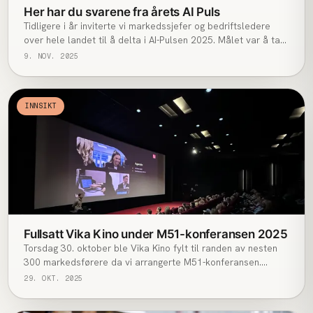
Her har du svarene fra årets AI Puls
Tidligere i år inviterte vi markedssjefer og bedriftsledere
over hele landet til å delta i AI-Pulsen 2025. Målet var å ta
tempen på hvordan norske bedrifter faktisk bruker kunstig
9. NOV. 2025
intelligens i sin markedsføring akkurat nå.
INNSIKT
Fullsatt Vika Kino under M51-konferansen 2025
Torsdag 30. oktober ble Vika Kino fylt til randen av nesten
300 markedsførere da vi arrangerte M51-konferansen.
Dagens tema var “Den nye markedssjefen”.
29. OKT. 2025