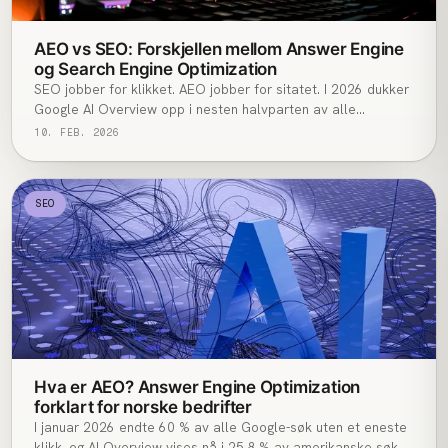
AEO vs SEO: Forskjellen mellom Answer Engine
og Search Engine Optimization
SEO jobber for klikket. AEO jobber for sitatet. I 2026 dukker
Google AI Overview opp i nesten halvparten av alle
informasjonssøk i USA — og 75 % av norske bedrifter har
10. FEB. 2026
gitt de ansatte tilgang til ChatGPT. Du kan ikke velge én. Men
du må vite hvilken disiplin som styrer hvilken side, hvilken
setning, og hvilken H2.
SEO
Hva er AEO? Answer Engine Optimization
forklart for norske bedrifter
I januar 2026 endte 60 % av alle Google-søk uten et eneste
klikk, og AI Overview vises nå i 25,8 % av amerikanske søk.