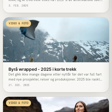
Hvis du ikke siteres i selve svaret, eksisterer du ikke for
3. FEB. 2026
kjøperen.
VIDEO & FOTO
Byrå wrapped - 2025 i korte trekk
Det gikk ikke mange dagene etter nyttår før det var full fart
med nye prosjekter, reiser og produksjoner. 2025 ble raskt
et år preget av høy aktivitet og mange parallelle leveranser.
21. DES. 2025
VIDEO & FOTO