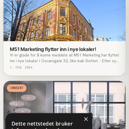
M51 Marketing flytter inn i nye lokaler!
Vi er glade for å kunne meddele at M51 Marketing har flyttet
inn i nye lokaler i Oscarsgate 32, like bak Slottet. - Etter syv
år på Aker Brygge, er tiden moden for et miljøskifte, sier
1. FEB. 2024
daglig leder i m51, Daniel Ervig.
INNSIKT
×
Dette nettstedet bruker