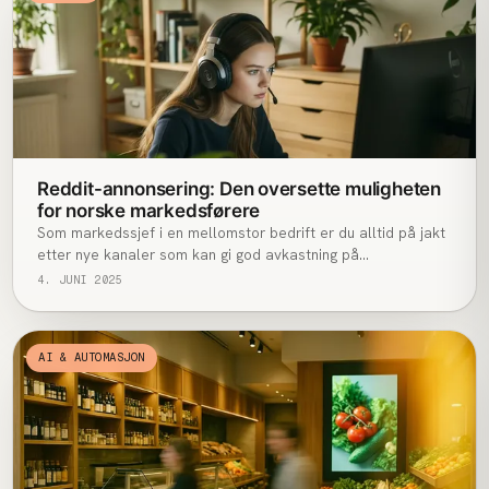
Reddit-annonsering: Den oversette muligheten
for norske markedsførere
Som markedssjef i en mellomstor bedrift er du alltid på jakt
etter nye kanaler som kan gi god avkastning på
markedsføringsinvesteringene. Mens mange fokuserer på
4. JUNI 2025
Facebook, Instagram og LinkedIn, er det én plattform som
ofte blir oversett i Norge: Reddit.
AI & AUTOMASJON