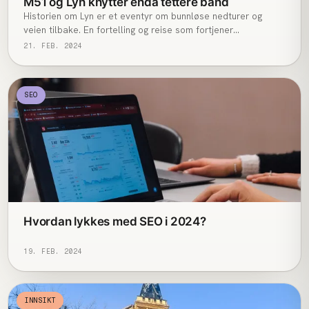
M51 og Lyn knytter enda tettere bånd
Historien om Lyn er et eventyr om bunnløse nedturer og
veien tilbake. En fortelling og reise som fortjener
oppmerksomhet.
21. FEB. 2024
SEO
Hvordan lykkes med SEO i 2024?
19. FEB. 2024
INNSIKT