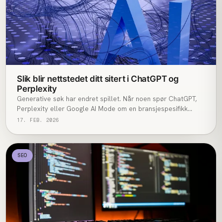
Slik blir nettstedet ditt sitert i ChatGPT og
Perplexity
Generative søk har endret spillet. Når noen spør ChatGPT,
Perplexity eller Google AI Mode om en bransjespesifikk
problemstilling, er det fem-ti kilder som vinner sitering.
17. FEB. 2026
Resten er usynlige. Her er den faktiske spillboken vi bruker
for å få norske nettsteder inn i utvalget i 2026.
SEO