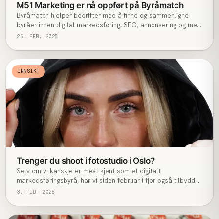
M51 Marketing er nå oppført på Byråmatch
Byråmatch hjelper bedrifter med å finne og sammenligne
byråer innen digital markedsføring, SEO, annonsering og mer.
Plattformen gjør det enkelt å velge riktig samarbeidspartner
26. FEB. 2025
basert på kompetanse og erfaring.
INNSIKT
Trenger du shoot i fotostudio i Oslo?
Selv om vi kanskje er mest kjent som et digitalt
markedsføringsbyrå, har vi siden februar i fjor også tilbydd
fullverdige studioshoots for merkevarer. Vi har et fleksibelt
3. FEB. 2025
studio som kan skreddersys etter dine behov.