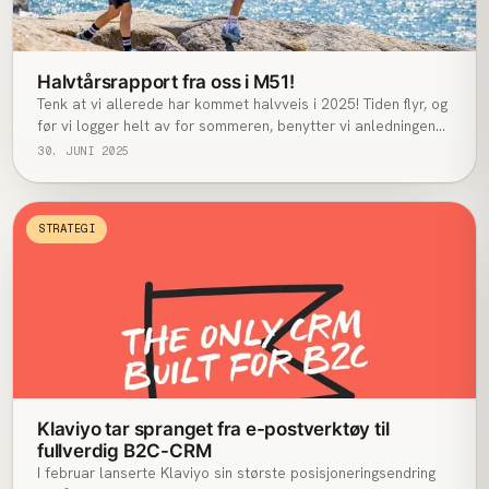
Halvtårsrapport fra oss i M51!
Tenk at vi allerede har kommet halvveis i 2025! Tiden flyr, og
før vi logger helt av for sommeren, benytter vi anledningen
til å se tilbake på noen av prosjektene vi har vært så heldige
30. JUNI 2025
å jobbe med så langt i år. Dette er ikke en komplett liste,
men et utvalg høydepunkter vi er stolte av!
STRATEGI
Klaviyo tar spranget fra e-postverktøy til
fullverdig B2C-CRM
I februar lanserte Klaviyo sin største posisjoneringsendring