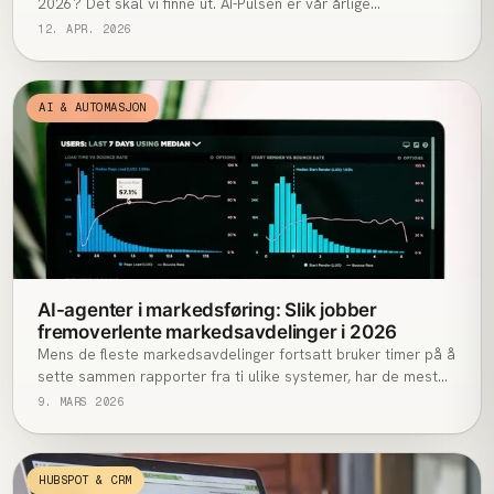
2026? Det skal vi finne ut. AI-Pulsen er vår årlige
spørreundersøkelse — og vi trenger ditt svar for at tallene
12. APR. 2026
skal bety noe.
AI & AUTOMASJON
AI-agenter i markedsføring: Slik jobber
fremoverlente markedsavdelinger i 2026
Mens de fleste markedsavdelinger fortsatt bruker timer på å
sette sammen rapporter fra ti ulike systemer, har de mest
fremoverlente allerede gitt jobben til AI-agenter. Resultatet?
9. MARS 2026
Mindre tid på rutinearbeid — mer tid på det som faktisk
flytter nåla.
HUBSPOT & CRM