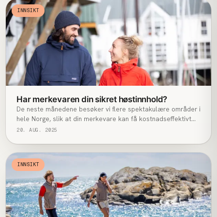
INNSIKT
Har merkevaren din sikret høstinnhold?
De neste månedene besøker vi flere spektakulære områder i
hele Norge, slik at din merkevare kan få kostnadseffektivt
innhold man ellers ikke har tid eller kapasitet til å
20. AUG. 2025
produsere. Det kommende halvåret skal vi til områder rundt
følgende byer, der din merkevare kan bli med på én eller
flere destinasjoner.
INNSIKT