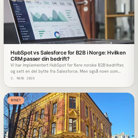
HubSpot vs Salesforce for B2B i Norge: Hvilken
CRM passer din bedrift?
Vi har implementert HubSpot for flere norske B2B-bedrifter,
og sett en del bytte fra Salesforce. Men også noen som
burde gått andre veien. Her er den ærlige sammenligningen i
3. MARS 2026
2026, fra et byrå som tjener mest på at du velger riktig
første gang.
NYHET