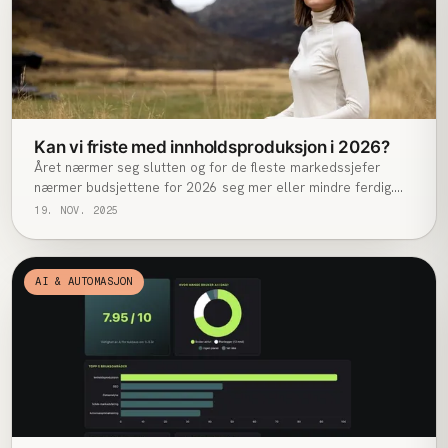
Kan vi friste med innholdsproduksjon i 2026?
Året nærmer seg slutten og for de fleste markedssjefer
nærmer budsjettene for 2026 seg mer eller mindre ferdig.
Men har du landet samarbeidspartner på innholdsproduksjon
19. NOV. 2025
i 2026?
AI & AUTOMASJON