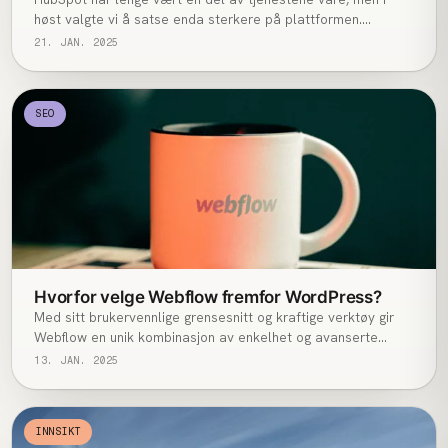
høst valgte vi å satse enda sterkere på plattformen.
Grunnen er enkel: Norske SMB-bedrifter etterspør verktøy
21. JAN. 2025
som effektiviserer salg og markedsføring, og her er HubSpot
blant de aller beste.
SEO
Hvorfor velge Webflow fremfor WordPress?
Med sitt brukervennlige grensesnitt og kraftige verktøy gir
Webflow en unik kombinasjon av enkelhet og avanserte
muligheter, noe som gjør det til et ideelt valg for designere,
13. JAN. 2025
utviklere og markedsførere. Webflow er spesielt optimalisert
for søkemotoroptimalisering (SEO), med mulighet for enkel
redigering av metatagger, tilpassede URL-strukturer og
INNSIKT
automatisert generering av XML-sitemaps.