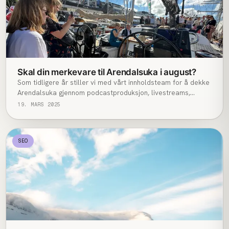
Skal din merkevare til Arendalsuka i august?
Som tidligere år stiller vi med vårt innholdsteam for å dekke
Arendalsuka gjennom podcastproduksjon, livestreams,
videoproduksjon og foto. Vi sørger for at din tilstedeværelse
19. MARS 2025
ikke bare blir sett og hørt der og da, men også lever videre
digitalt.
SEO