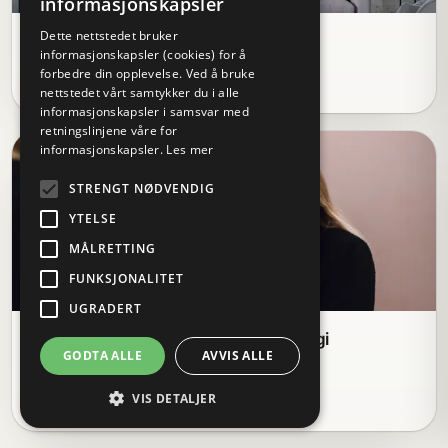
informasjonskapsler
Dette nettstedet bruker
Showreel M51 - 2023
informasjonskapsler (cookies) for å
forbedre din opplevelse. Ved å bruke
2. NOV. 2023
nettstedet vårt samtykker du i alle
informasjonskapsler i samsvar med
retningslinjene våre for
informasjonskapsler.
Les mer
INNSIKT
STRENGT NØDVENDIG
YTELSE
MÅLRETTING
FUNKSJONALITET
UGRADERT
Når enkle grep i sosiale medier kan gi
GODTA ALLE
AVVIS ALLE
millionavkastning
VIS DETALJER
12. OKT. 2023