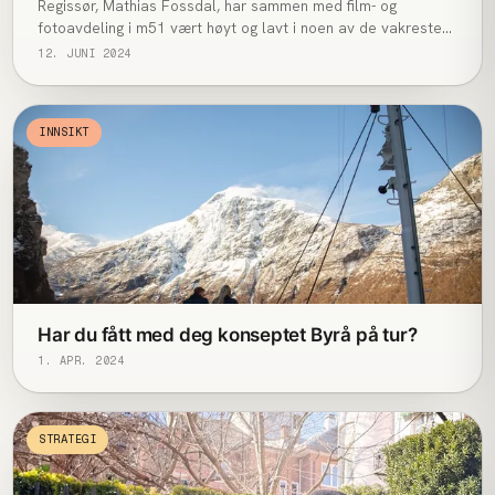
Regissør, Mathias Fossdal, har sammen med film- og
fotoavdeling i m51 vært høyt og lavt i noen av de vakreste
omgivelsene her til lands for å skape innhold. Hele teamet
12. JUNI 2024
har i denne perioden hatt tilholdssted på familiegården til
M51 sin kommersielle rådgiver, Asgeir Behrentz. Han er glad
for at den historiske og billedskjønne gården fra 1700-tallet
INNSIKT
kan være vertskap.
Har du fått med deg konseptet Byrå på tur?
1. APR. 2024
STRATEGI