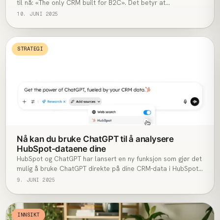
til nå: «The only CRM built for B2C». Det betyr at
plattformen ikke lenger bare er et marketing-verktøy, men et
10. JUNI 2025
komplett økosystem som samler markedsføring,
kundeservice, analyse og dataplattform på ett sted –
skreddersydd for forbruker­merker.
STRATEGI
Nå kan du bruke ChatGPT til å analysere
HubSpot-dataene dine
HubSpot og ChatGPT har lansert en ny funksjon som gjør det
mulig å bruke ChatGPT direkte på dine CRM-data i HubSpot.
Det betyr at du nå kan stille spørsmål og få smarte,
9. JUNI 2025
datadrevne svar basert på informasjonen du allerede har
lagret i HubSpot – enten det handler om kunder, salg,
markedsføring eller kundeservice.
INNSIKT