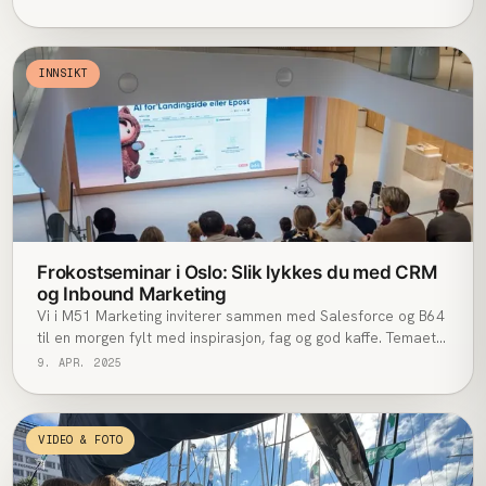
verdifullt bilde av trender, muligheter og utfordringer.
INNSIKT
Frokostseminar i Oslo: Slik lykkes du med CRM
og Inbound Marketing
Vi i M51 Marketing inviterer sammen med Salesforce og B64
til en morgen fylt med inspirasjon, fag og god kaffe. Temaet
er hvordan du kan bruke CRM og inbound marketing for å
9. APR. 2025
skape vekst i 2025.
VIDEO & FOTO