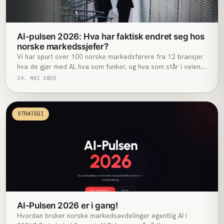
AI-pulsen 2026: Hva har faktisk endret seg hos
norske markedssjefer?
Vi har spurt over 100 norske markedsførere fra 12 bransjer
hva de gjør med AI, hva som funker, og hva som står i veien.
Sammenlignet med fjorårets måling er bildet skarpt:
24. MAI 2026
adopsjonen har eksplodert, men strategi-gapet har vokst
enda raskere. Denne artikkelen går gjennom de viktigste
funnene og det vi tar med oss videre.
STRATEGI
AI-Pulsen 2026 er i gang!
Hvordan bruker norske markedsavdelinger egentlig AI i