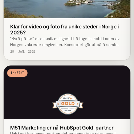
Klar for video og foto fra unike steder i Norge i
2025?
"Byrå på tur" er en unik mulighet til å lage innhold i noen av
Norges vakreste omgivelser. Konseptet går ut på å samle
flere merkevarer på en felles reise for å produsere
25. JAN. 2025
kostnadseffektivt innhold ved å dele på reise- og
produksjonskostnader. Dette har vi gjort tre ganger i året
siden 2020!
INNSIKT
M51 Marketing er nå HubSpot Gold-partner
HubSpot har lenge vært en del av tjenestene våre, men i