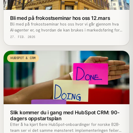
Bli med på frokostseminar hos oss 12.mars
Bli med på frokostseminar hos oss hvor vi går gjennom hva
AI-agenter er, og hvordan de kan brukes i markedsføring for
å jobbe smartere og mer proaktivt.
27. FEB. 2026
HUBSPOT & CRM
Slik kommer du i gang med HubSpot CRM: 90-
dagers oppstartsplan
Etter å ha kjørt flere HubSpot-onboardinger for norske B2B-
team ser vi det samme mønsteret: implementeringen feiler