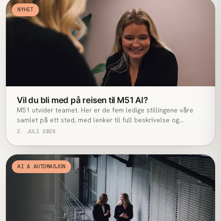
NYHET
Vil du bli med på reisen til M51 AI?
M51 utvider teamet. Her er de fem ledige stillingene våre
samlet på ett sted, med lenker til full beskrivelse og
søknad.
2. JULI 2026
AI & AUTOMASJON