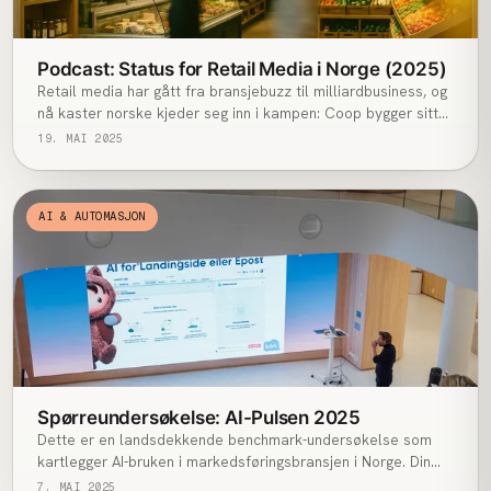
Podcast: Status for Retail Media i Norge (2025)
Retail media har gått fra bransjebuzz til milliardbusiness, og
nå kaster norske kjeder seg inn i kampen: Coop bygger sitt
eget annonsenettverk, Rema 1000 parer lojalitetsdata med
19. MAI 2025
Schibsted-universet, mens konkurrentene lader opp til neste
trekk. Med høyere marginer enn dagligvare og muligheten til
å knytte annonsekroner direkte til salg, står retail media klar
AI & AUTOMASJON
til å bli den neste store vekstmotoren i norsk markedsføring
– og de som posisjonerer seg raskt, kan sikre seg en ledende
rolle i den nye annonseøkonomien.
Spørreundersøkelse: AI-Pulsen 2025
Dette er en landsdekkende benchmark-undersøkelse som
kartlegger AI-bruken i markedsføringsbransjen i Norge. Din
deltakelse er avgjørende for å skape et nøyaktig og
7. MAI 2025