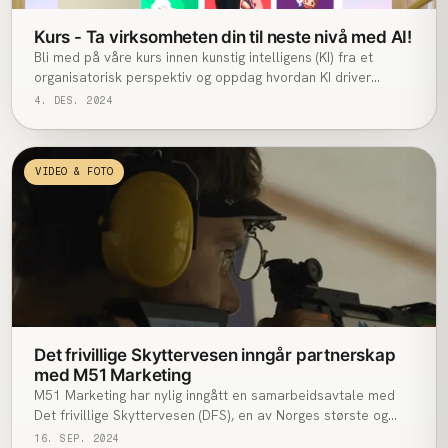
Kurs - Ta virksomheten din til neste nivå med AI!
Bli med på våre kurs innen kunstig intelligens (KI) fra et
organisatorisk perspektiv og oppdag hvordan KI driver
utviklingen av digital transformasjon.
4. DES. 2024
VIDEO & FOTO
Det frivillige Skyttervesen inngår partnerskap
med M51 Marketing
M51 Marketing har nylig inngått en samarbeidsavtale med
Det frivillige Skyttervesen (DFS), en av Norges største og
mest tradisjonsrike organisasjoner med over 130.000
16. SEP. 2024