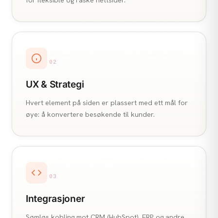
02
UX & Strategi
Hvert element på siden er plassert med ett mål for
øye: å konvertere besøkende til kunder.
03
Integrasjoner
Sømløs kobling mot CRM (HubSpot), ERP og andre