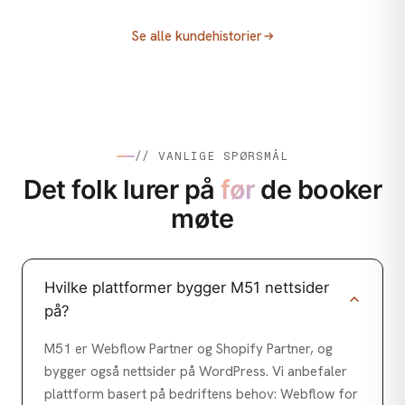
ANNONSERING / MEDIEKJØP
Fjellsport
ANNONSERING / MEDIEKJØP
Villbrygg AS
Fjellsport: Ikke la utsyret stoppe deg!
Se alle kundehistorier
Sony og Elkjøp
Folkefinansiering for Villbrygg
Sony Xperia 1 VI: Kreativt konsept,
performance og innholdsproduksjon
// VANLIGE SPØRSMÅL
Det folk lurer på
før
de booker
møte
Hvilke plattformer bygger M51 nettsider
på?
M51 er Webflow Partner og Shopify Partner, og
bygger også nettsider på WordPress. Vi anbefaler
plattform basert på bedriftens behov: Webflow for