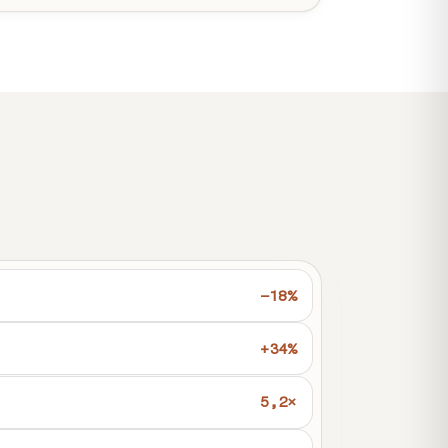
−18%
+34%
5,2×