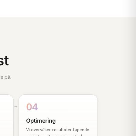
st
re på.
04
Optimering
Vi overvåker resultater løpende