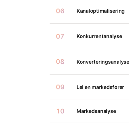
06
Kanaloptimalisering
07
Konkurrentanalyse
08
Konverteringsanalys
09
Lei en markedsfører
10
Markedsanalyse