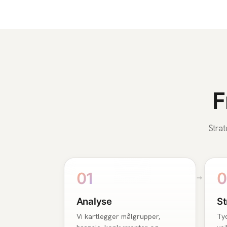
F
Strat
01
0
Analyse
St
Vi kartlegger målgrupper,
Tyd