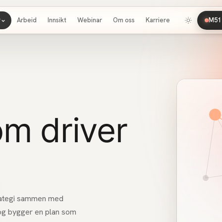
r
Arbeid
Innsikt
Webinar
Om oss
Karriere
M51 
om driver
trategi sammen med
 og bygger en plan som