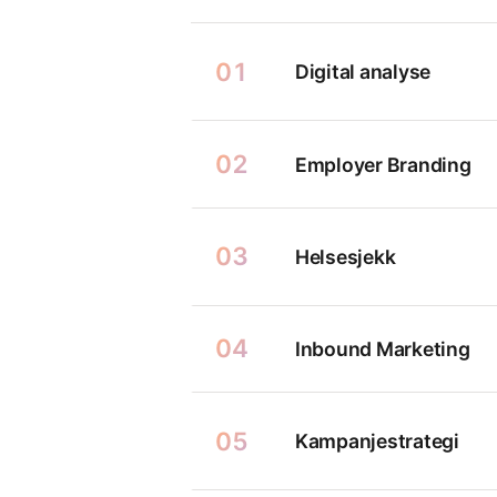
01
Digital analyse
02
Employer Branding
03
Helsesjekk
04
Inbound Marketing
05
Kampanjestrategi