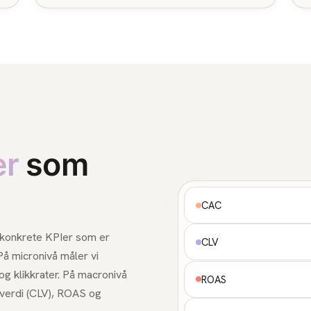
er
som
CAC
id konkrete KPIer som er
CLV
På micronivå måler vi
og klikkrater. På macronivå
ROAS
sverdi (CLV), ROAS og