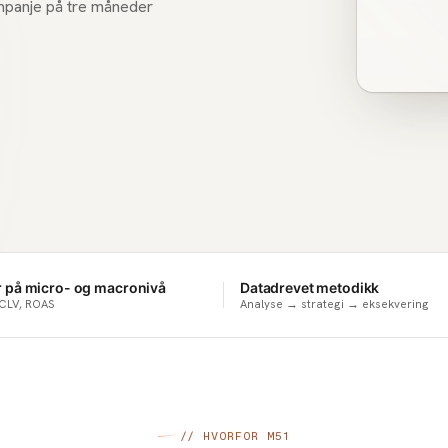
kampanje på tre måneder
r på micro- og macronivå
Datadrevet metodikk
CLV, ROAS
Analyse → strategi → eksekvering
// HVORFOR M51