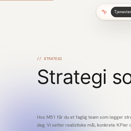
Tjeneste
// STRATEGI
Strategi s
resultater
Hos M51 får du et faglig team som legger s
deg. Vi setter realistiske mål, konkrete KPIer