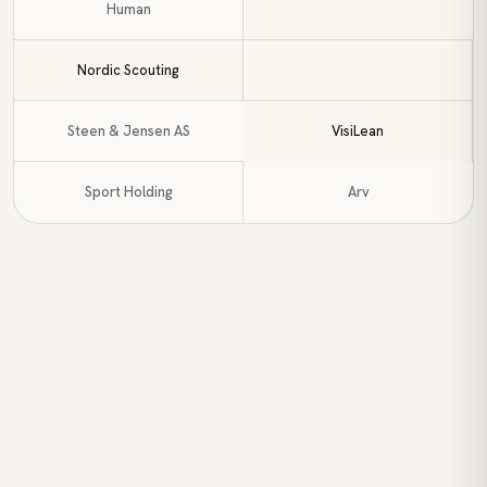
Human
Wik & Walsøe
Espegard
Steen & Jensen AS
Viking Footwear
Sport Holding
Arv