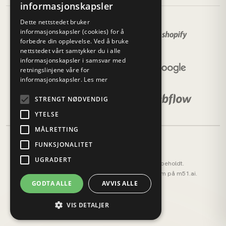
informasjonskapsler
Dette nettstedet bruker
informasjonskapsler (cookies) for å
forbedre din opplevelse. Ved å bruke
nettstedet vårt samtykker du i alle
informasjonskapsler i samsvar med
retningslinjene våre for
informasjonskapsler.
Les mer
STRENGT NØDVENDIG
YTELSE
MÅLRETTING
FUNKSJONALITET
UGRADERT
© 2026 M51 Marketing. Alle rettigheter forbeholdt.
M51 AI (tidligere AI OS) — vårt AI-operativsystem på
m51.ai
.
GODTA ALLE
AVVIS ALLE
Personvernerklæring
Cookies
VIS DETALJER