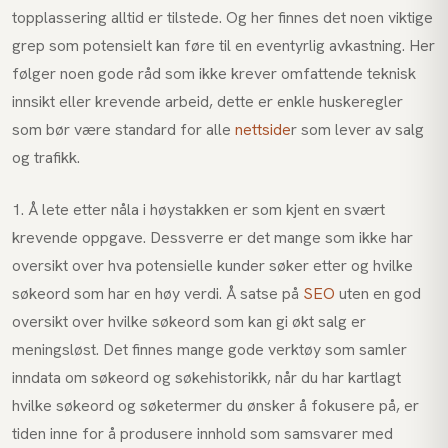
topplassering alltid er tilstede. Og her finnes det noen viktige
grep som potensielt kan føre til en eventyrlig avkastning. Her
følger noen gode råd som ikke krever omfattende teknisk
innsikt eller krevende arbeid, dette er enkle huskeregler
som bør være standard for alle
nettside
r som lever av salg
og trafikk.
1. Å lete etter nåla i høystakken er som kjent en svært
krevende oppgave. Dessverre er det mange som ikke har
oversikt over hva potensielle kunder søker etter og hvilke
søkeord som har en høy verdi. Å satse på
SEO
uten en god
oversikt over hvilke søkeord som kan gi økt salg er
meningsløst. Det finnes mange gode verktøy som samler
inndata om søkeord og søkehistorikk, når du har kartlagt
hvilke søkeord og søketermer du ønsker å fokusere på, er
tiden inne for å produsere innhold som samsvarer med