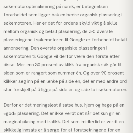
søkemotoroptimalisering på norsk, er betegnelsen
forarbeidet som ligger bak en bedre organisk plassering i
søkemotoren. Her er det for ordens skyld viktig å skille
mellom organisk og betalt plassering, de 3-5 øverste
plasseringene i søkemotoren til Google er forbeholdt betalt
annonsering. Den øverste organiske plasseringen i
søkemotoren til Google vil derfor være den første etter
disse. Mer enn 30 prosent av klikk fra organisk søk går til
siden som er rangert som nummer én. Og over 90 prosent
klikker seg inn på en lenke på side én, det er med andre ord
stor forskjell på å ligge på side én og side to i søkemotoren.
Derfor er det meningsløst å satse hus, hjem og hage på en
«god» plassering. Det er ikke verdt det når det kun gir en
marginal økning med trafikk. Det som imidlertid er verdt en
skikkelig innsats er å sørge for at forutsetningene for en