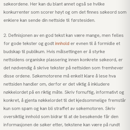
søkeordene. Her kan du blant annet også se hvilke
konkurrenter som scorer høyt og om det finnes søkeord som
enklere kan sende din nettside til førstesiden.
2. Definisjonen av en god tekst kan være mange, men felles
for gode tekster og godt
innhold
er evnen til å formidle et
budskap til publikum. Hvis målsettingen er å styrke
nettsidens organiske plassering innen konkrete søkeord, er
det nødvendig å skrive tekster på nettsiden som fremhever
disse ordene. Søkemotorene må enkelt klare å lese hva
nettsiden handler om, derfor er det viktig å inkludere
nøkkelordet på en riktig måte. Skriv fornuftig, informativt og
konkret, å gjenta nøkkelordet til det kjedsommelige fremstår
kun som spam og kan bli straffet av søkemotoren. Skriv
oversiktlig innhold som bidrar til at de besøkende får den
informasjonen de søker etter, tekstene kan være på rundt