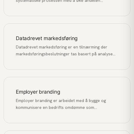
systematiske prosessen med å øke andelen
nettstedsbesøkende som utfører en ønsket
handling, som å kjøpe, fylle ut et skjema eller melde
seg på et nyhetsbrev.
Datadrevet markedsføring
Datadrevet markedsføring er en tilnærming der
markedsføringsbeslutninger tas basert på analyse
av data og innsikt, fremfor antakelser og
magefølelse.
Employer branding
Employer branding er arbeidet med å bygge og
kommunisere en bedrifts omdømme som
arbeidsgiver for å tiltrekke, engasjere og beholde de
beste talentene.