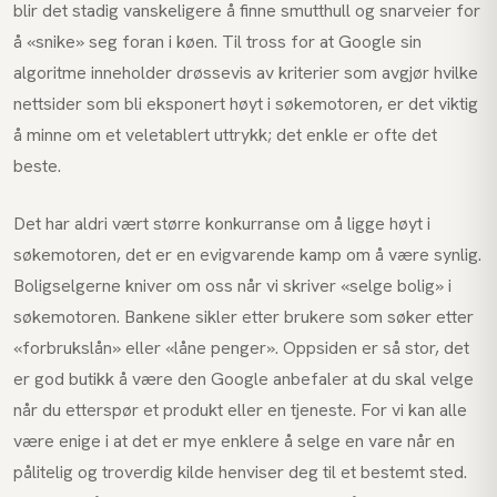
blir det stadig vanskeligere å finne smutthull og snarveier for
å «snike» seg foran i køen. Til tross for at Google sin
algoritme inneholder drøssevis av kriterier som avgjør hvilke
nettsider som bli eksponert høyt i søkemotoren, er det viktig
å minne om et veletablert uttrykk; det enkle er ofte det
beste.
Det har aldri vært større konkurranse om å ligge høyt i
søkemotoren, det er en evigvarende kamp om å være synlig.
Boligselgerne kniver om oss når vi skriver «selge bolig» i
søkemotoren. Bankene sikler etter brukere som søker etter
«forbrukslån» eller «låne penger». Oppsiden er så stor, det
er god butikk å være den Google anbefaler at du skal velge
når du etterspør et produkt eller en tjeneste. For vi kan alle
være enige i at det er mye enklere å selge en vare når en
pålitelig og troverdig kilde henviser deg til et bestemt sted.