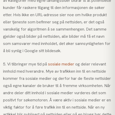
av kategorier med egne landingssider bidrar til at potensielle
kunder får raskere tilgang til den informasjonen de søker
etter. Hvis ikke en URL-adresse sier noe om hvilke produkt
eller tjeneste som befinner seg på nettsiden, er det også
vanskelig for algoritmen å se sammenhengen. Det samme
gjelder også bilder på nettsiden, alle bilder må få et navn
som samsvarer med innholdet, det øker sannsynligheten for
å bli synlig i Google sitt bildesøk.
5. Vi tilbringer mye tid på
sosiale medier
og deler relevant
innhold med hverandre. Mye av trafikken inn til en nettside
kommer fra sosiale medier og derfor har de fleste nettsider
også egne kanaler de bruker til å fremme virksomheten. Når
andre deler ditt innhold i sosiale medier vurderes det som
positivt for søkemotoren. Å være aktiv i sosiale medier er en
viktig faktor for å føre trafikk inn til en nettside. Når en ny
artikkel blir publisert på nettsiden eller på en blogg bør dette