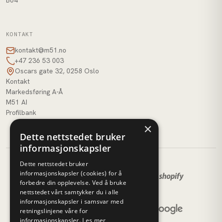
B64
KONTAKT
kontakt@m51.no
+47 236 53 003
Oscars gate 32, 0258 Oslo
Kontakt
Markedsføring A-Å
M51 AI
Profilbank
×
Dette nettstedet bruker
informasjonskapsler
Dette nettstedet bruker
informasjonskapsler (cookies) for å
forbedre din opplevelse. Ved å bruke
nettstedet vårt samtykker du i alle
informasjonskapsler i samsvar med
retningslinjene våre for
informasjonskapsler.
Les mer