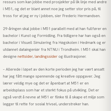
ressurs som kan jobbe med prosjekter på lik linje med andre
i M51, og det er blant annet noe jeg setter stor pris på, til
tross for at jeg er ny i jobben, sier Frederic Hermandsen.
29-åringen skal jobbe i M51 parallelt med at han fullfører en
bachelor i Kunst og Formidling. Fra tidligere har han også en
bachelor i Visuell Simulering fra Høgskolen i Hedmark og er
utdannet dataingeniør fra NTNU i Trondheim. I M51 skal han
designe
nettsider
,
landingssider
og illustrasjoner.
– Allerede i løpet av den korte perioden jeg har vært ansatt
har jeg fått mange spennende og kreative oppgaver. Jeg
lærer veldig mye og det er åpenbart at M51 er en
arbeidsplass som har et sterkt fokus på utvikling. Det er
også verdt å nevne at M51 er flinke til å skape et miljø som
legger til rette for sosial trivsel, understreker han.