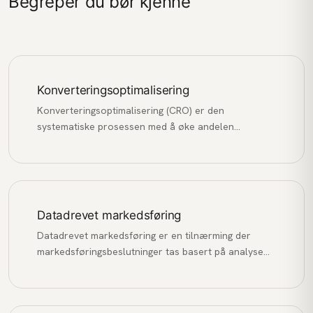
Begreper du bør kjenne
Konverteringsoptimalisering
Konverteringsoptimalisering (CRO) er den
systematiske prosessen med å øke andelen
nettstedsbesøkende som utfører en ønsket
handling, som å kjøpe, fylle ut et skjema eller melde
seg på et nyhetsbrev.
Datadrevet markedsføring
Datadrevet markedsføring er en tilnærming der
markedsføringsbeslutninger tas basert på analyse
av data og innsikt, fremfor antakelser og
magefølelse.