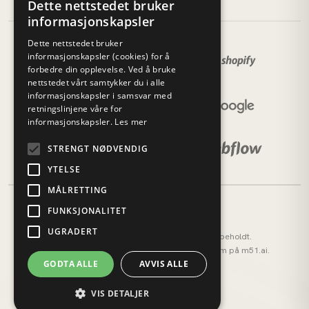
Dette nettstedet bruker
informasjonskapsler
Dette nettstedet bruker
informasjonskapsler (cookies) for å
forbedre din opplevelse. Ved å bruke
nettstedet vårt samtykker du i alle
informasjonskapsler i samsvar med
retningslinjene våre for
informasjonskapsler.
Les mer
STRENGT NØDVENDIG
YTELSE
MÅLRETTING
FUNKSJONALITET
UGRADERT
© 2026 M51 Marketing. Alle rettigheter forbeholdt.
M51 AI (tidligere AI OS) — vårt AI-operativsystem på
m51.ai
.
GODTA ALLE
AVVIS ALLE
Personvernerklæring
Cookies
VIS DETALJER