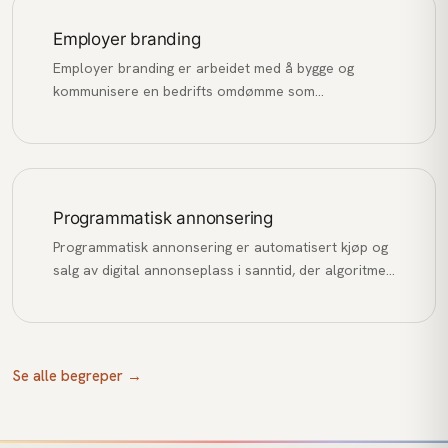
Employer branding
Employer branding er arbeidet med å bygge og
kommunisere en bedrifts omdømme som
arbeidsgiver for å tiltrekke, engasjere og beholde de
beste talentene.
Programmatisk annonsering
Programmatisk annonsering er automatisert kjøp og
salg av digital annonseplass i sanntid, der algoritmer
matcher annonser med relevante brukere basert på
data og budgivning.
Se alle begreper →