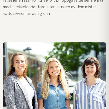
fellesferien står for tur i M51. En oppgave de ser frem til
med skrekkblandet fryd, uten at noen av dem mister
nattesøvnen av den grunn.