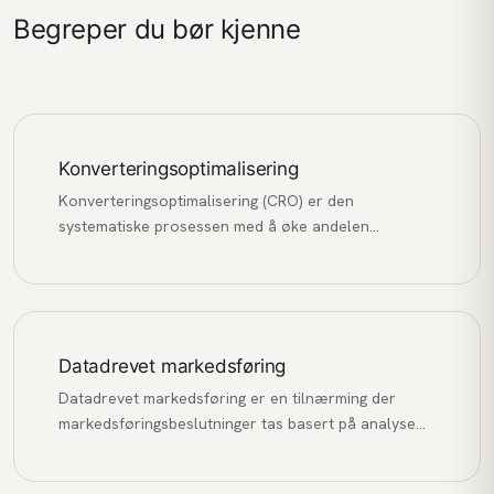
Begreper du bør kjenne
Konverteringsoptimalisering
Konverteringsoptimalisering (CRO) er den
systematiske prosessen med å øke andelen
nettstedsbesøkende som utfører en ønsket
handling, som å kjøpe, fylle ut et skjema eller melde
seg på et nyhetsbrev.
Datadrevet markedsføring
Datadrevet markedsføring er en tilnærming der
markedsføringsbeslutninger tas basert på analyse
av data og innsikt, fremfor antakelser og
magefølelse.