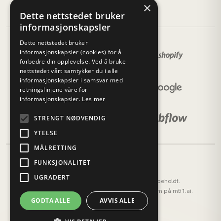
×
Dette nettstedet bruker
informasjonskapsler
Dette nettstedet bruker
informasjonskapsler (cookies) for å
forbedre din opplevelse. Ved å bruke
nettstedet vårt samtykker du i alle
informasjonskapsler i samsvar med
retningslinjene våre for
informasjonskapsler.
Les mer
STRENGT NØDVENDIG
YTELSE
MÅLRETTING
FUNKSJONALITET
UGRADERT
© 2026 M51 Marketing. Alle rettigheter forbeholdt.
M51 AI (tidligere AI OS) — vårt AI-operativsystem på
m51.ai
.
GODTA ALLE
AVVIS ALLE
Personvernerklæring
Cookies