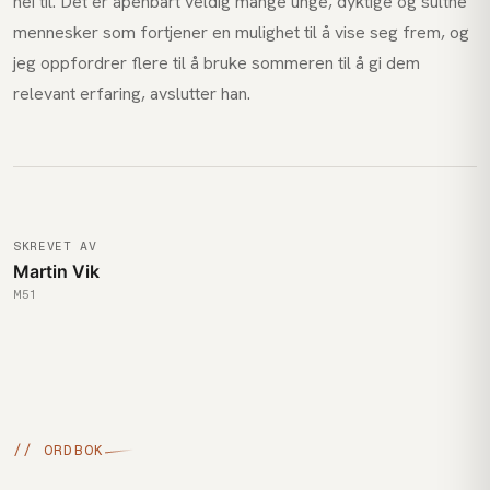
nei til. Det er åpenbart veldig mange unge, dyktige og sultne
mennesker som fortjener en mulighet til å vise seg frem, og
jeg oppfordrer flere til å bruke sommeren til å gi dem
relevant erfaring, avslutter han.
SKREVET AV
Martin Vik
M51
// ORDBOK