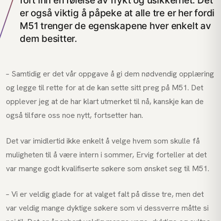
fort inn en følelse av frykt og usikkerhet. Det
er også viktig å påpeke at alle tre er her fordi
M51 trenger de egenskapene hver enkelt av
dem besitter.
– Samtidig er det vår oppgave å gi dem nødvendig opplæring
og legge til rette for at de kan sette sitt preg på M51. Det
opplever jeg at de har klart utmerket til nå, kanskje kan de
også tilføre oss noe nytt, fortsetter han.
Det var imidlertid ikke enkelt å velge hvem som skulle få
muligheten til å være intern i sommer, Ervig forteller at det
var mange godt kvalifiserte søkere som ønsket seg til M51.
– Vi er veldig glade for at valget falt på disse tre, men det
var veldig mange dyktige søkere som vi dessverre måtte si