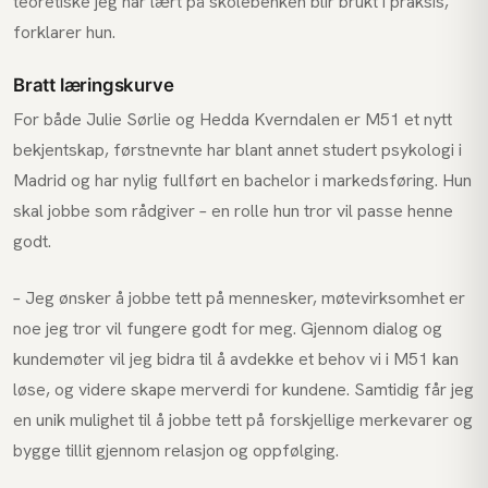
teoretiske jeg har lært på skolebenken blir brukt i praksis,
forklarer hun.
Bratt læringskurve
For både Julie Sørlie og Hedda Kverndalen er M51 et nytt
bekjentskap, førstnevnte har blant annet studert psykologi i
Madrid og har nylig fullført en bachelor i markedsføring. Hun
skal jobbe som rådgiver – en rolle hun tror vil passe henne
godt.
– Jeg ønsker å jobbe tett på mennesker, møtevirksomhet er
noe jeg tror vil fungere godt for meg. Gjennom dialog og
kundemøter vil jeg bidra til å avdekke et behov vi i M51 kan
løse, og videre skape merverdi for kundene. Samtidig får jeg
en unik mulighet til å jobbe tett på forskjellige merkevarer og
bygge tillit gjennom relasjon og oppfølging.