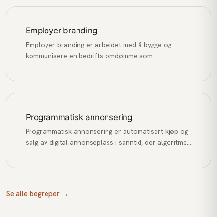
Employer branding
Employer branding er arbeidet med å bygge og
kommunisere en bedrifts omdømme som
arbeidsgiver for å tiltrekke, engasjere og beholde de
beste talentene.
Programmatisk annonsering
Programmatisk annonsering er automatisert kjøp og
salg av digital annonseplass i sanntid, der algoritmer
matcher annonser med relevante brukere basert på
data og budgivning.
Se alle begreper →