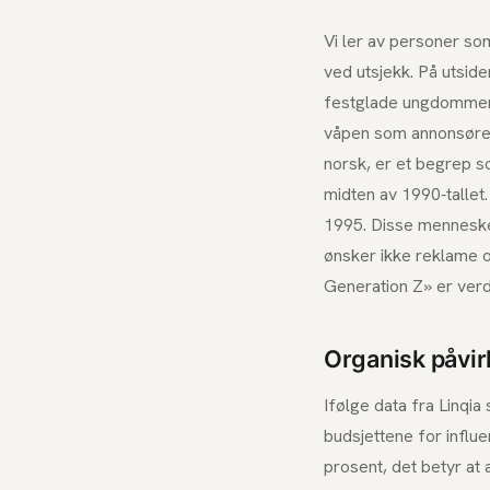
Vi ler av personer so
ved utsjekk. På utside
festglade ungdommene.
våpen som annonsøren
norsk, er et begrep 
midten av 1990-tallet
1995. Disse menneske
ønsker ikke reklame o
Generation Z» er ver
Organisk påvir
Ifølge data fra Linqi
budsjettene for influ
prosent, det betyr at 