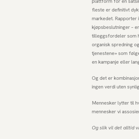
plattform for en satsi
fleste er definitivt d
markedet. Rapporter in
kjøpsbeslutninger – en
tilleggsfordeler som 
organisk spredning og 
tjenestene» som følge
en kampanje eller lan
Og det er kombinasjon
ingen verdi uten synli
Mennesker lytter til 
mennesker vi assosie
Og slik vil det alltid 