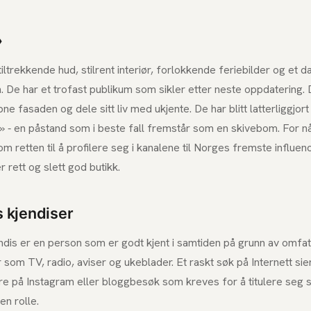
»
trekkende hud, stilrent interiør, forlokkende feriebilder og et d
 De har et trofast publikum som sikler etter neste oppdatering. 
pne fasaden og dele sitt liv med ukjente. De har blitt latterliggjort
 - en påstand som i beste fall fremstår som en skivebom. For nå
 retten til å profilere seg i kanalene til Norges fremste influen
r rett og slett god butikk.
 kjendiser
endis er en person som er godt kjent i samtiden på grunn av omfa
som TV, radio, aviser og ukeblader. Et raskt søk på Internett sie
 på Instagram eller bloggbesøk som kreves for å titulere seg s
en rolle.