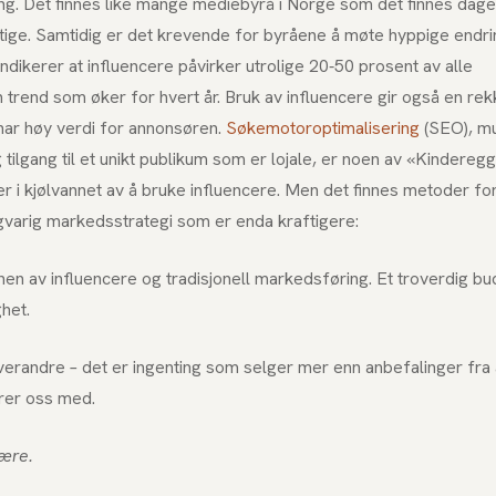
ng. Det finnes like mange mediebyrå i Norge som det finnes dager 
yktige. Samtidig er det krevende for byråene å møte hyppige endri
dikerer at influencere påvirker utrolige 20-50 prosent av alle
 trend som øker for hvert år. Bruk av influencere gir også en re
har høy verdi for annonsøren.
Søkemotoroptimalisering
(SEO), mu
tilgang til et unikt publikum som er lojale, er noen av «Kinderegg
r i kjølvannet av å bruke influencere. Men det finnes metoder fo
gvarig markedsstrategi som er enda kraftigere:
en av influencere og tradisjonell markedsføring. Et troverdig b
ghet.
hverandre – det er ingenting som selger mer enn anbefalinger fra
rer oss med.
være.