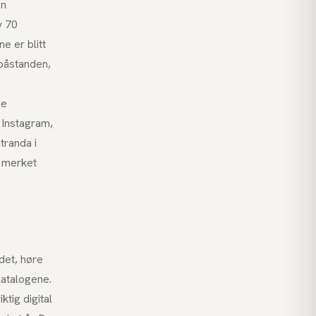
en
v 70
e er blitt
 påstanden,
me
Instagram,
tranda i
e merket
det, høre
katalogene.
tig digital