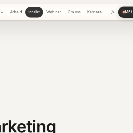
r
Arbeid
Innsikt
Webinar
Om oss
Karriere
M51 
rketing