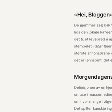
«Hei, Bloggen
De gjemmer seg bak til
hos den lokale kaféen.
det til et levebrød å å
stempelet «døgnfluer»
største annonsørene om
det er lønnsomt, det e
Morgendagens
Definisjonen av en kj
omtale i massemedier 
om hvor mange følgere
Det spiller kanskje ing