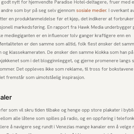
r godt nytt for hjemvendte Paradise Hotel-deltagere, fruer med 
g andre som byr på seg selv gjennom
sosiale medier
. I overkant a
tter en produktanmeldelse før et kjøp, det indikerer at forbrukern
disjonell markedsføring. En rapport fra Hawk Media underbygger
e mediegiganten er en influencer tolv ganger kraftigere enn en
entaliteten er den samme som alltid, folk flest ønsker det sam
 og klassekameraten. De ønsker den samme klokka som han på 
jøkkenet som i det blogginnlegget, og gjerne promenere langs s
i sommer. Det oppleves ikke som reklame, til tross for bokstaven
det fremstår som uimotståelig inspirasjon.
naler
er som vil skru tiden tilbake og henge opp store plakater i bybil
llom alle låtene som spilles på radio, og en oppføring i telefon
ere å navigere seg rundt i Venezias mange kanaler enn å velge rik