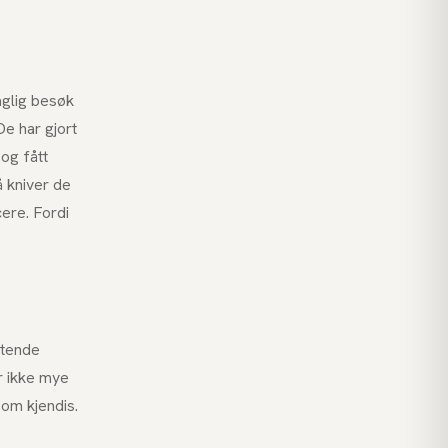
aglig besøk
De har gjort
 og fått
 kniver de
cere. Fordi
ttende
r ikke mye
om kjendis.