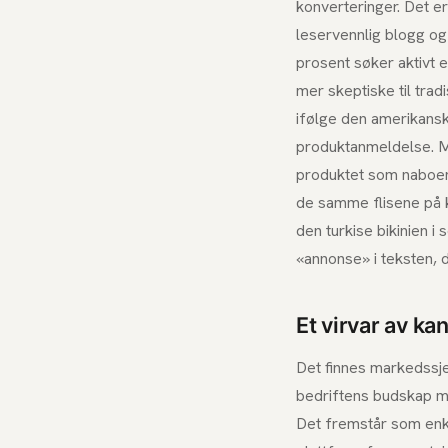
konverteringer. Det e
leservennlig blogg o
prosent søker aktivt e
mer skeptiske til tra
ifølge den amerikansk
produktanmeldelse. M
produktet som naboen
de samme flisene på k
den turkise bikinien 
«annonse» i teksten, 
Et virvar av ka
Det finnes markedssjef
bedriftens budskap me
Det fremstår som enkl