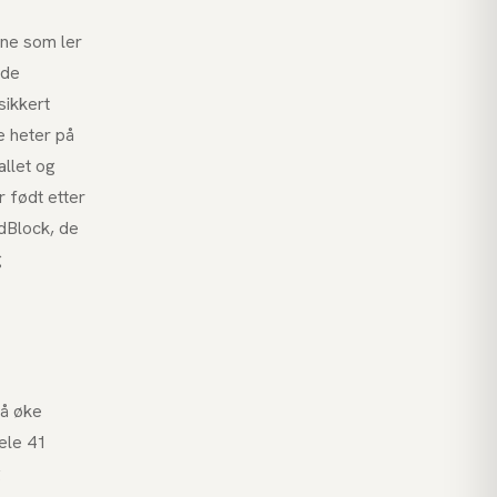
rne som ler
 de
sikkert
e heter på
llet og
 født etter
dBlock, de
g
 å øke
hele 41
g