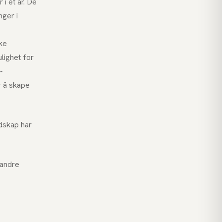
i et år. De
nger i
kke
lighet for
-
r å skape
udskap har
 andre