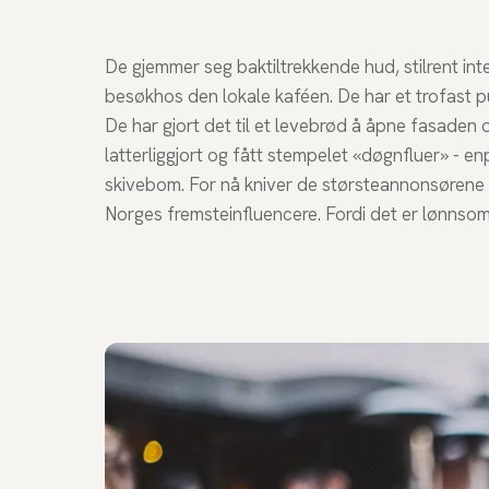
De gjemmer seg baktiltrekkende hud, stilrent inte
besøkhos den lokale kaféen. De har et trofast p
De har gjort det til et levebrød å åpne fasaden og
latterliggjort og fått stempelet «døgnfluer» - e
skivebom. For nå kniver de størsteannonsørene om 
Norges fremsteinfluencere. Fordi det er lønnsomt,