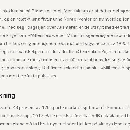
m sjekker inn på Paradise Hotel. Men faktum er at det er deltage
n, og en relativt lang flytur unna Norge, venter en ny hverdag for
 Med seg i bagasjen over Atlanteren er de utstyrt med et treff
e kriger om. «Millennials», eller Milleniumsgenerasjonen som d
som brukes om generasjonen født mellom begynnelsen av 1980-ta
. Og enda vanskeligere er det å treffe «Generation Z», mennesker
ne er immune mot annonser, over 50 prosent benytter seg av A
g sponsede innlegg. Det finnes imidlertid unntak – «Millennials o
dens mest trofaste publikum.
kning
a svarte 48 prosent av 170 spurte markedssjefer at de kommer til
encer marketing i 2017. Bare det siste året har AdBlock økt med 
annonsørene må ta i bruk nye metoder i jakten på økt synlighet o