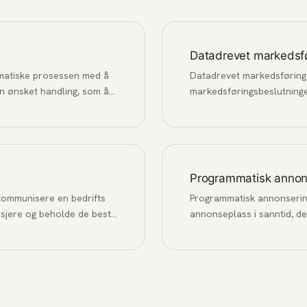
Datadrevet markedsf
ematiske prosessen med å
Datadrevet markedsføring 
n ønsket handling, som å
markedsføringsbeslutninger
yhetsbrev.
fremfor antakelser og mag
Programmatisk annon
kommunisere en bedrifts
Programmatisk annonsering 
asjere og beholde de beste
annonseplass i sanntid, d
brukere basert på data og