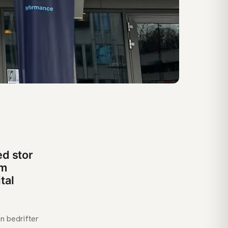
ed stor
om
tal
an bedrifter