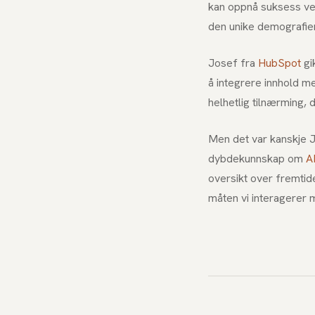
kan oppnå suksess ve
den unike demografien
Josef fra
HubSpot
gi
å integrere innhold m
helhetlig tilnærming,
Men det var kanskje 
dybdekunnskap om
A
oversikt over fremtid
måten vi interagerer