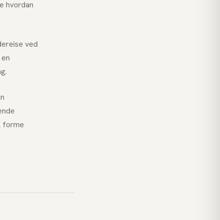
te hvordan
dereise ved
 en
g.
in
rende
l forme