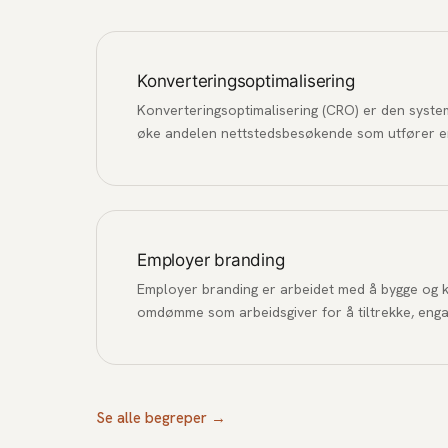
Konverteringsoptimalisering
Konverteringsoptimalisering (CRO) er den syst
øke andelen nettstedsbesøkende som utfører e
kjøpe, fylle ut et skjema eller melde seg på et n
Employer branding
Employer branding er arbeidet med å bygge og 
omdømme som arbeidsgiver for å tiltrekke, eng
talentene.
Se alle begreper →