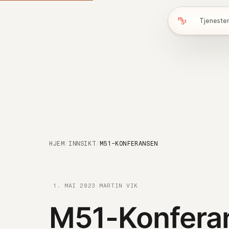
Tjeneste
HJEM
/
INNSIKT
/
M51-KONFERANSEN
·
1. MAI 2023
·
MARTIN VIK
M51-Konfera