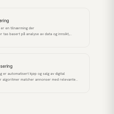
øring
er en tilnærming der
 tas basert på analyse av data og innsikt,
efølelse.
sering
er automatisert kjøp og salg av digital
er algoritmer matcher annonser med relevante
 budgivning.