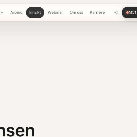
r
Arbeid
Innsikt
Webinar
Om oss
Karriere
M51 
nsen