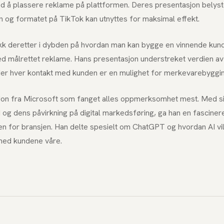
d å plassere reklame på plattformen. Deres presentasjon belys
 og formatet på TikTok kan utnyttes for maksimal effekt.
kk deretter i dybden på hvordan man kan bygge en vinnende kun
ed målrettet reklame. Hans presentasjon understreket verdien av
 der hver kontakt med kunden er en mulighet for merkevarebyggin
Jon fra Microsoft som fanget alles oppmerksomhet mest. Med s
I
og dens påvirkning på digital markedsføring, ga han en fascine
en for bransjen. Han delte spesielt om ChatGPT og hvordan AI vi
 med kundene våre.