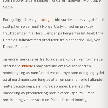
som involverte våre kunder, forklarer rådgiver i M51, Julie
Sørlie.
Forskjellige tiltak og
strategi
er ble vurdert, men valget falt til
slutt på en reise rundt i Norge. Utstyrt med en praktisk
friluftscamper fra Hero Camper på hengerfestet, leiebil fra
Hertz og fullastet med produkter fra blant andre BMI, Von
Doren, Batiste
og andre merkevarer fra forskjellige kunder, var formålet å
produsere
innhold
i majestetiske omgivelser. Med en
nedstengning av samfunnet var det mye som den gang tydet
på at nordmenn som lengtet etter en sommerferie i utlandet
måtte belage seg på en norsk sommer. Dermed ville
plassering av produkter og merkevarer i spektakulære
norske omgivelser være en fremtidsrettet løsning.