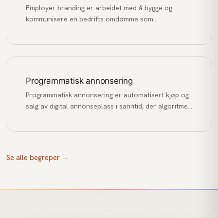
Employer branding er arbeidet med å bygge og
kommunisere en bedrifts omdømme som
arbeidsgiver for å tiltrekke, engasjere og beholde de
beste talentene.
Programmatisk annonsering
Programmatisk annonsering er automatisert kjøp og
salg av digital annonseplass i sanntid, der algoritmer
matcher annonser med relevante brukere basert på
data og budgivning.
Se alle begreper →