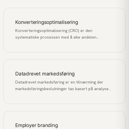
Konverteringsoptimalisering
Konverteringsoptimalisering (CRO) er den
systematiske prosessen med å øke andelen
nettstedsbesøkende som utfører en ønsket
handling, som å kjøpe, fylle ut et skjema eller melde
seg på et nyhetsbrev.
Datadrevet markedsføring
Datadrevet markedsføring er en tilnærming der
markedsføringsbeslutninger tas basert på analyse
av data og innsikt, fremfor antakelser og
magefølelse.
Employer branding