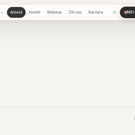
r
Arbeid
Innsikt
Webinar
Om oss
Karriere
M51 