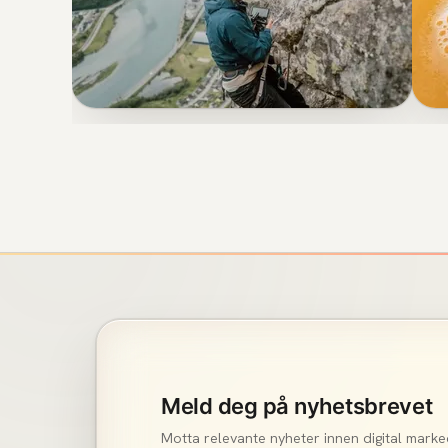
VIDEO & FOTO
FJELLSPORT
A
Fjellsport: Ikke la utsyret
stoppe deg!
Meld deg på nyhetsbrevet
Motta relevante nyheter innen digital marke