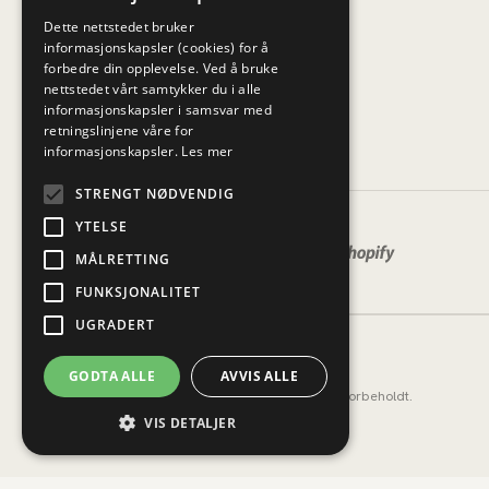
Dette nettstedet bruker
informasjonskapsler (cookies) for å
forbedre din opplevelse. Ved å bruke
nettstedet vårt samtykker du i alle
informasjonskapsler i samsvar med
retningslinjene våre for
informasjonskapsler.
Les mer
STRENGT NØDVENDIG
YTELSE
MÅLRETTING
FUNKSJONALITET
UGRADERT
GODTA ALLE
AVVIS ALLE
© 2026 M51 Marketing. Alle rettigheter forbeholdt.
VIS DETALJER