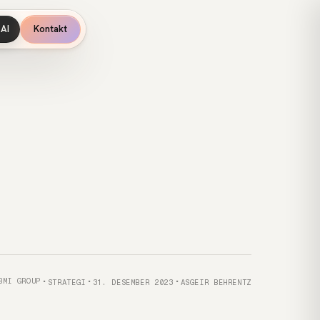
AI
Kontakt
Kategori
Publisert
Forfatter
Kunde
BMI GROUP
STRATEGI
31. DESEMBER 2023
ASGEIR BEHRENTZ