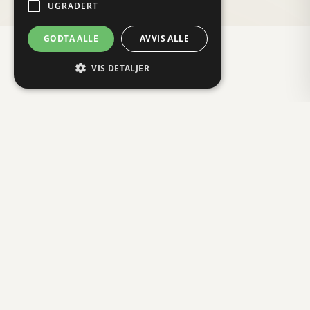
UGRADERT
GODTA ALLE
AVVIS ALLE
VIS DETALJER
Strengt nødvendig
Ytelse
Målretting
Funksjonalitet
Ugradert
Strengt nødvendige informasjonskapsler
tillater kjernefunksjoner på nettstedet, som
brukerinnlogging og kontoadministrasjon.
Nettstedet kan ikke brukes riktig uten strengt
nødvendige informasjonskapsler.
Provider /
Navn
Utløpsdato
Beskrivelse
Domene
_GRECAPTCHA
6 måneder
Google reCAPT
Google LLC
setter en nødve
www.google.com
informasjonskap
(_GRECAPTCHA) 
den kjøres for å 
risikoanalysen.