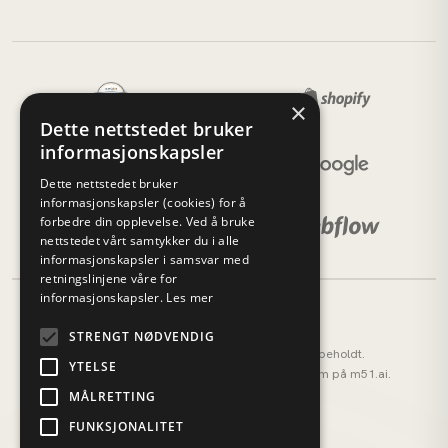
×
Dette nettstedet bruker
informasjonskapsler
Dette nettstedet bruker
informasjonskapsler (cookies) for å
forbedre din opplevelse. Ved å bruke
nettstedet vårt samtykker du i alle
informasjonskapsler i samsvar med
retningslinjene våre for
informasjonskapsler.
Les mer
STRENGT NØDVENDIG
© 2026 M51 Marketing. Alle rettigheter forbeholdt.
YTELSE
M51 AI (tidligere AI OS) — vårt AI-operativsystem på
m51.ai
.
Personvernerklæring
MÅLRETTING
Cookies
FUNKSJONALITET