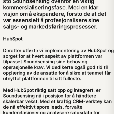
sto Soundsensing ovenfor en viktig
kommersialiseringsfase. Med en klar
visjon om å ekspandere, forsto de at det
var essensielt å profesjonalisere sine
salgs- og markedsføringsprosesser.
HubSpot
Deretter utførte vi implementering av HubSpot og
sørget for at hvert aspekt av plattformen var
tilpasset Soundsensing sine behov og
operasjonelle krav. Vi dedikerte også god tid til
opplæring av de ansatte for å sikre at teamet får
utnyttet plattformen til sitt fulleste.
Med HubSpot riktig satt opp og integrert, er
Soundsensing nå i posisjon for å håndtere
skalerbar vekst. Med et kraftig CRM-verktøy kan
de nå effektivt spore leads, forvalte
kunderelasjoner og analysere salgsdata for