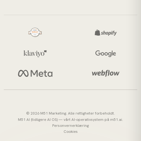
×
Dette nettstedet bruker
informasjonskapsler
Dette nettstedet bruker
informasjonskapsler (cookies) for å
forbedre din opplevelse. Ved å bruke
nettstedet vårt samtykker du i alle
informasjonskapsler i samsvar med
retningslinjene våre for
informasjonskapsler.
Les mer
STRENGT NØDVENDIG
YTELSE
MÅLRETTING
FUNKSJONALITET
UGRADERT
© 2026 M51 Marketing. Alle rettigheter forbeholdt.
M51 AI (tidligere AI OS) — vårt AI-operativsystem på
m51.ai
.
Personvernerklæring
GODTA ALLE
AVVIS ALLE
Cookies
VIS DETALJER