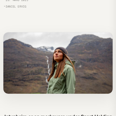
26. MARS 2025
Forfatter
DANIEL ERVIG