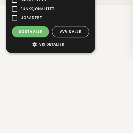
FUNKSJONALITET
UGRADERT
GODTA ALLE
AVVIS ALLE
VIS DETALJER
Strengt nødvendig
Ytelse
Målretting
Funksjonalitet
Ugradert
Strengt nødvendige informasjonskapsler
tillater kjernefunksjoner på nettstedet, som
brukerinnlogging og kontoadministrasjon.
Nettstedet kan ikke brukes riktig uten strengt
nødvendige informasjonskapsler.
Provider /
Navn
Utløpsdato
Beskrivelse
Domene
_GRECAPTCHA
6 måneder
Google reCAPT
Google LLC
setter en nødve
www.google.com