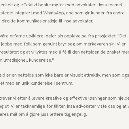
å enkelt og effektivt booke møter med advokater i Insa-teamet. I
nettstedet integrert med WhatsApp, noe som gir kunder fra andre
direkte kommunikasjonslinje til Insa advokater.
åre erfarne utviklere, deler sin opplevelse fra prosjektet: "Det
 jobbe med folk som genuint bryr seg om merkevaren sin. Vi er
esultatet og at vi lyktes med å få til den nettsiden de ønsket me
n utradisjonell kundereise."
eid er en nettside som ikke bare er visuelt attraktiv, men som og
det med en unik kundereise i sentrum.
ever vi etter å levere kreative og effektive løsninger som hjelp
g ut. Vi er takknemlige for tilliten Insa advokater viste oss og at v
 deres mål om å gjøre juss lettere tilgjengelig.