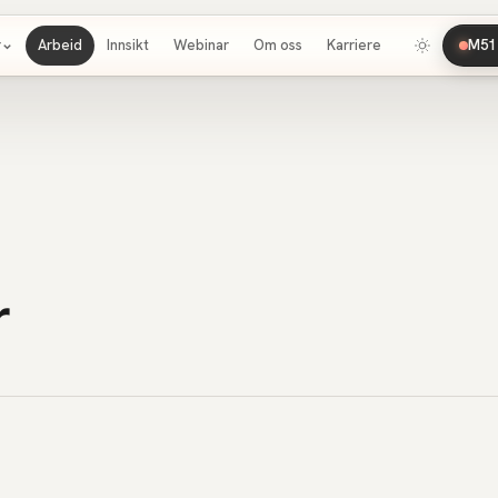
r
Arbeid
Innsikt
Webinar
Om oss
Karriere
M51 
r