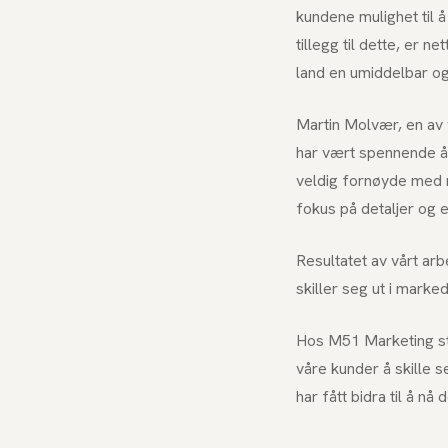
kundene mulighet til 
tillegg til dette, er 
land en umiddelbar og 
Martin Molvær, en av v
har vært spennende å
veldig fornøyde med r
fokus på detaljer og e
Resultatet av vårt arb
skiller seg ut i marke
Hos M51 Marketing str
våre kunder å skille se
har fått bidra til å nå