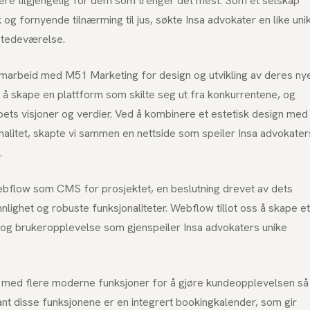
ttere tilgjengelig for dem som trenger det mest. Som et selskap
 og fornyende tilnærming til jus, søkte Insa advokater en like uni
ilstedeværelse.
amarbeid med M51 Marketing for design og utvikling av deres ny
r å skape en plattform som skilte seg ut fra konkurrentene, og
ets visjoner og verdier. Ved å kombinere et estetisk design med
nalitet, skapte vi sammen en nettside som speiler Insa advokater
.
ebflow som CMS for prosjektet, en beslutning drevet av dets
ennlighet og robuste funksjonaliteter. Webflow tillot oss å skape et
og brukeropplevelse som gjenspeiler Insa advokaters unike
.
t med flere moderne funksjoner for å gjøre kundeopplevelsen så
nt disse funksjonene er en integrert bookingkalender, som gir