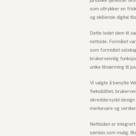
juridiske tjenester le
som uttrykker en frisk
og skillende digital t
Dette ledet dem til s
nettside. Formålet va
som formidlet selskap
brukervennlig funksjo
unike tilnærming til jus
Vi valgte å benytte W
fleksibilitet, brukerv
skreddersydd design 
merkevare og verdier
Nettsiden er integrer
sømløs som mulig. Bla