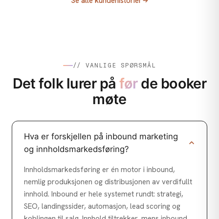
Se alle kundehistorier
Sony og Elkjøp
Folkefinansiering for Villbrygg
Sony Xperia 1 VI: Kreativt konsept,
performance og innholdsproduksjon
// VANLIGE SPØRSMÅL
Det folk lurer på
før
de booker
møte
Hva er forskjellen på inbound marketing
og innholdsmarkedsføring?
Innholdsmarkedsføring er én motor i inbound,
nemlig produksjonen og distribusjonen av verdifullt
innhold. Inbound er hele systemet rundt: strategi,
SEO, landingssider, automasjon, lead scoring og
koblingen til salg. Innhold tiltrekker, mens inbound