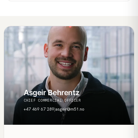
Asgeir Behrentz
CHIEF COMMERCIAL OFFICER
+47 469 67 289
|
asgeir@m51.no