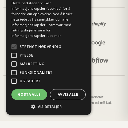
Dette nettstedet bruker
informasjonskapsler (cookies) for å
forbedre din opplevelse. Ved å bruke
nettstedet vårt samtykker du i alle
informasjonskapsler i samsvar med
retningslinjene våre for
informasjonskapsler.
Les mer
STRENGT NØDVENDIG
YTELSE
MÅLRETTING
FUNKSJONALITET
UGRADERT
GODTA ALLE
AVVIS ALLE
© 2026 M51 Marketing. Alle rettigheter forbeholdt.
M51 AI (tidligere AI OS) — vårt AI-operativsystem på
m51.ai
.
VIS DETALJER
Personvernerklæring
Cookies
Strengt nødvendig
Ytelse