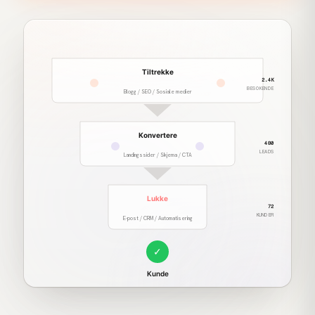
Tiltrekke
2.4K
BESOKENDE
Blogg / SEO / Sosiale medier
Konvertere
480
LEADS
Landingssider / Skjema / CTA
Lukke
72
KUNDER
E-post / CRM / Automatisering
✓
Kunde