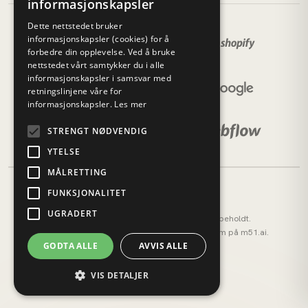
informasjonskapsler
Dette nettstedet bruker
informasjonskapsler (cookies) for å
forbedre din opplevelse. Ved å bruke
nettstedet vårt samtykker du i alle
informasjonskapsler i samsvar med
retningslinjene våre for
informasjonskapsler.
Les mer
STRENGT NØDVENDIG
YTELSE
MÅLRETTING
FUNKSJONALITET
UGRADERT
© 2026 M51 Marketing. Alle rettigheter forbeholdt.
M51 AI (tidligere AI OS) — vårt AI-operativsystem på
m51.ai
.
Personvernerklæring
GODTA ALLE
AVVIS ALLE
Cookies
VIS DETALJER