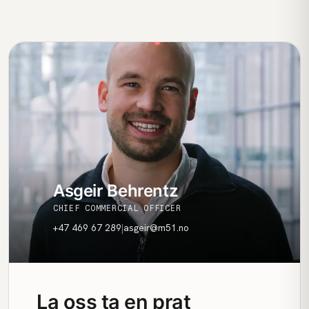
Asgeir Behrentz
CHIEF COMMERCIAL OFFICER
+47 469 67 289
|
asgeir@m51.no
La oss ta en prat