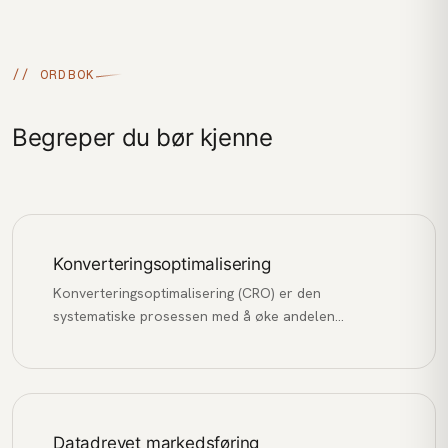
// ORDBOK
Begreper du bør kjenne
Konverteringsoptimalisering
Konverteringsoptimalisering (CRO) er den
systematiske prosessen med å øke andelen
nettstedsbesøkende som utfører en ønsket
handling, som å kjøpe, fylle ut et skjema eller melde
seg på et nyhetsbrev.
Datadrevet markedsføring