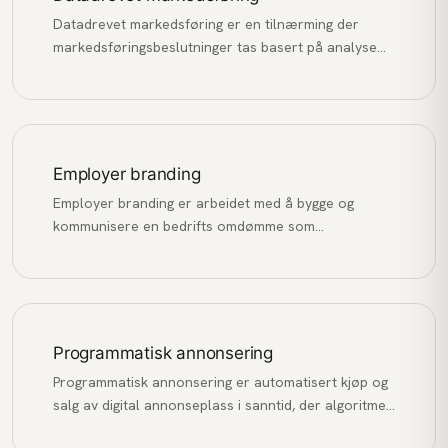
Datadrevet markedsføring er en tilnærming der
markedsføringsbeslutninger tas basert på analyse
av data og innsikt, fremfor antakelser og
magefølelse.
Employer branding
Employer branding er arbeidet med å bygge og
kommunisere en bedrifts omdømme som
arbeidsgiver for å tiltrekke, engasjere og beholde de
beste talentene.
Programmatisk annonsering
Programmatisk annonsering er automatisert kjøp og
salg av digital annonseplass i sanntid, der algoritmer
matcher annonser med relevante brukere basert på