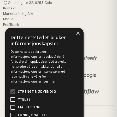
Oscars gate 32, 0258 Oslo
Kontakt
Markedsføring A-Å
M51 AI
Profilbank
×
Dette nettstedet bruker
informasjonskapsler
Dette nettstedet bruker
informasjonskapsler (cookies) for å
forbedre din opplevelse. Ved å bruke
nettstedet vårt samtykker du i alle
informasjonskapsler i samsvar med
retningslinjene våre for
informasjonskapsler.
Les mer
STRENGT NØDVENDIG
YTELSE
MÅLRETTING
FUNKSJONALITET