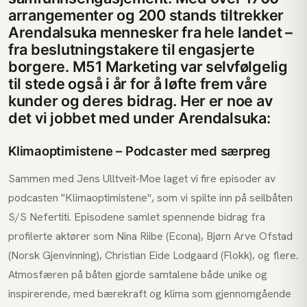
arrangementer og 200 stands tiltrekker
Arendalsuka mennesker fra hele landet –
fra beslutningstakere til engasjerte
borgere. M51 Marketing var selvfølgelig
til stede også i år for å løfte frem våre
kunder og deres bidrag. Her er noe av
det vi jobbet med under Arendalsuka:
Klimaoptimistene – Podcaster med særpreg
Sammen med Jens Ulltveit-Moe laget vi fire episoder av
podcasten "Klimaoptimistene", som vi spilte inn på seilbåten
S/S Nefertiti. Episodene samlet spennende bidrag fra
profilerte aktører som Nina Riibe (Econa), Bjørn Arve Ofstad
(Norsk Gjenvinning), Christian Eide Lodgaard (Flokk), og flere.
Atmosfæren på båten gjorde samtalene både unike og
inspirerende, med bærekraft og klima som gjennomgående