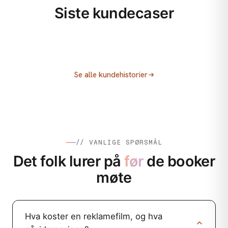
Siste kundecaser
VIDEO & FOTO
ANNONSERING / MEDIEKJØP
Fjellsport
ANNONSERING / MEDIEKJØP
Villbrygg AS
Fjellsport: Ikke la utsyret stoppe deg!
Se alle kundehistorier
Sony og Elkjøp
Folkefinansiering for Villbrygg
Sony Xperia 1 VI: Kreativt konsept,
performance og innholdsproduksjon
// VANLIGE SPØRSMÅL
Det folk lurer på
før
de booker
møte
Hva koster en reklamefilm, og hva