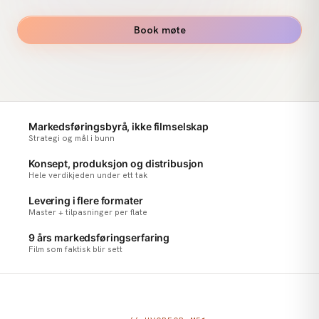
Book møte
M51 Studios
PROD
01
SCENE
Markedsføringsbyrå, ikke filmselskap
Strategi og mål i bunn
03
TAKE
Konsept, produksjon og distribusjon
Hele verdikjeden under ett tak
Levering i flere formater
Master + tilpasninger per flate
9 års markedsføringserfaring
Film som faktisk blir sett