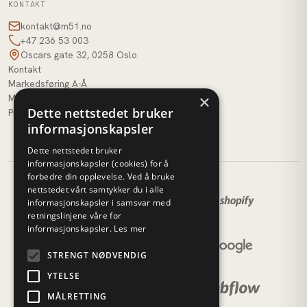
KONTAKT
kontakt@m51.no
+47 236 53 003
Oscars gate 32, 0258 Oslo
Kontakt
Markedsføring A-Å
×
M51 AI
Dette nettstedet bruker
Profilbank
informasjonskapsler
Dette nettstedet bruker
informasjonskapsler (cookies) for å
forbedre din opplevelse. Ved å bruke
nettstedet vårt samtykker du i alle
informasjonskapsler i samsvar med
retningslinjene våre for
informasjonskapsler.
Les mer
STRENGT NØDVENDIG
YTELSE
MÅLRETTING