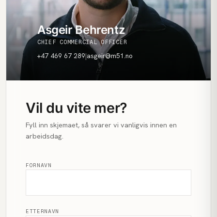
Asgeir Behrentz
CHIEF COMMERCIAL OFFICER
+47 469 67 289
|
asgeir@m51.no
Vil du vite mer?
Fyll inn skjemaet, så svarer vi vanligvis innen en
arbeidsdag.
FORNAVN
ETTERNAVN