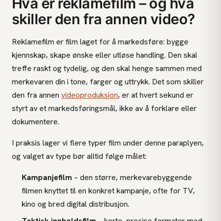
Hva er reklamefilm – og hva
skiller den fra annen video?
Reklamefilm er film laget for å markedsføre: bygge
kjennskap, skape ønske eller utløse handling. Den skal
treffe raskt og tydelig, og den skal henge sammen med
merkevaren din i tone, farger og uttrykk. Det som skiller
den fra annen
videoproduksjon
, er at hvert sekund er
styrt av et markedsføringsmål, ikke av å forklare eller
dokumentere.
I praksis lager vi flere typer film under denne paraplyen,
og valget av type bør alltid følge målet:
Kampanjefilm
– den større, merkevarebyggende
filmen knyttet til en konkret kampanje, ofte for TV,
kino og bred digital distribusjon.
Taktisk innholdsfilm
– korte, presise formater med