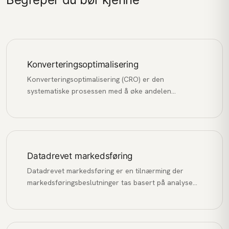
Konverteringsoptimalisering
Konverteringsoptimalisering (CRO) er den
systematiske prosessen med å øke andelen
nettstedsbesøkende som utfører en ønsket
handling, som å kjøpe, fylle ut et skjema eller melde
seg på et nyhetsbrev.
Datadrevet markedsføring
Datadrevet markedsføring er en tilnærming der
markedsføringsbeslutninger tas basert på analyse
av data og innsikt, fremfor antakelser og
magefølelse.