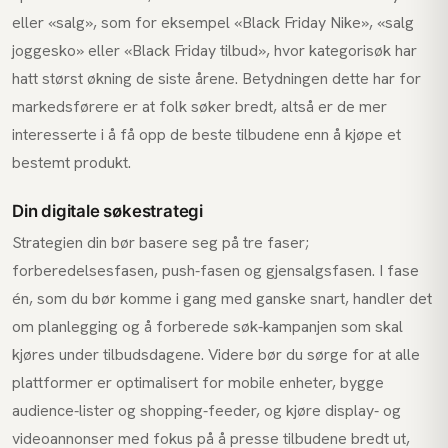
eller «salg», som for eksempel «Black Friday Nike», «salg
joggesko» eller «Black Friday tilbud», hvor kategorisøk har
hatt størst økning de siste årene. Betydningen dette har for
markedsførere er at folk søker bredt, altså er de mer
interesserte i å få opp de beste tilbudene enn å kjøpe et
bestemt produkt.
Din digitale søkestrategi
Strategien din bør basere seg på tre faser;
forberedelsesfasen, push-fasen og gjensalgsfasen. I fase
én, som du bør komme i gang med ganske snart, handler det
om planlegging og å forberede søk-kampanjen som skal
kjøres under tilbudsdagene. Videre bør du sørge for at alle
plattformer er optimalisert for mobile enheter, bygge
audience-lister og shopping-feeder, og kjøre display- og
videoannonser med fokus på å presse tilbudene bredt ut,