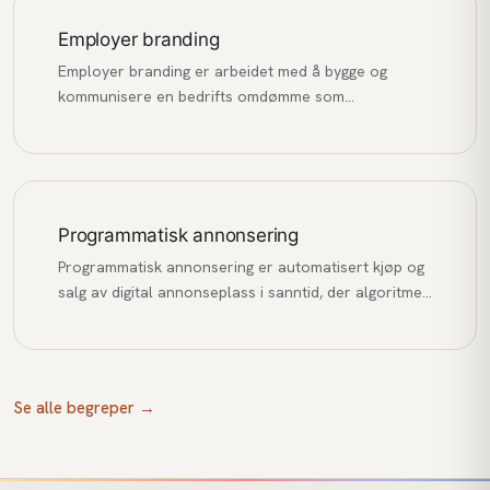
Employer branding
Employer branding er arbeidet med å bygge og
kommunisere en bedrifts omdømme som
arbeidsgiver for å tiltrekke, engasjere og beholde de
beste talentene.
Programmatisk annonsering
Programmatisk annonsering er automatisert kjøp og
salg av digital annonseplass i sanntid, der algoritmer
matcher annonser med relevante brukere basert på
data og budgivning.
Se alle begreper →