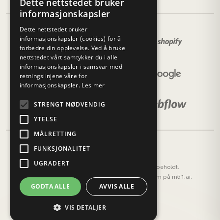
Dette nettstedet bruker
informasjonskapsler
Dette nettstedet bruker
informasjonskapsler (cookies) for å
forbedre din opplevelse. Ved å bruke
nettstedet vårt samtykker du i alle
informasjonskapsler i samsvar med
retningslinjene våre for
informasjonskapsler.
Les mer
STRENGT NØDVENDIG
YTELSE
MÅLRETTING
FUNKSJONALITET
UGRADERT
© 2026 M51 Marketing. Alle rettigheter forbeholdt.
M51 AI (tidligere AI OS) — vårt AI-operativsystem på
m51.ai
.
GODTA ALLE
AVVIS ALLE
Personvernerklæring
Cookies
VIS DETALJER