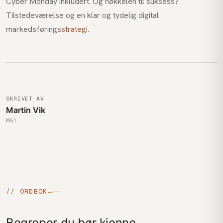
Cyber Monday inkludert. Og nøkkelen til suksess?
Tilstedeværelse og en klar og tydelig digital
markedsførings
strategi
.
SKREVET AV
Martin Vik
M51
// ORDBOK
Begreper du bør kjenne