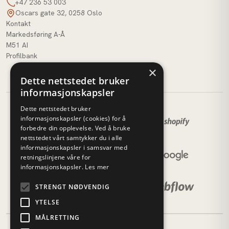
+47 236 53 003
Oscars gate 32, 0258 Oslo
Kontakt
Markedsføring A-Å
M51 AI
Profilbank
×
Dette nettstedet bruker
informasjonskapsler
Dette nettstedet bruker
informasjonskapsler (cookies) for å
forbedre din opplevelse. Ved å bruke
nettstedet vårt samtykker du i alle
informasjonskapsler i samsvar med
retningslinjene våre for
informasjonskapsler.
Les mer
STRENGT NØDVENDIG
YTELSE
MÅLRETTING