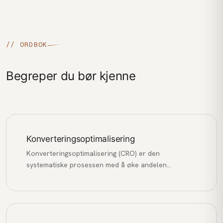
// ORDBOK
Begreper du bør kjenne
Konverteringsoptimalisering
Konverteringsoptimalisering (CRO) er den
systematiske prosessen med å øke andelen
nettstedsbesøkende som utfører en ønsket
handling, som å kjøpe, fylle ut et skjema eller melde
seg på et nyhetsbrev.