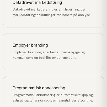
Datadrevet markedsføring
Datadrevet markedsføring er en tilnærming der
markedsføringsbeslutninger tas basert på analyse
av data og innsikt, fremfor antakelser og
magefølelse.
Employer branding
Employer branding er arbeidet med å bygge og
kommunisere en bedrifts omdømme som
arbeidsgiver for å tiltrekke, engasjere og beholde de
beste talentene.
Programmatisk annonsering
Programmatisk annonsering er automatisert kjøp og
salg av digital annonseplass i sanntid, der algoritmer
matcher annonser med relevante brukere basert på