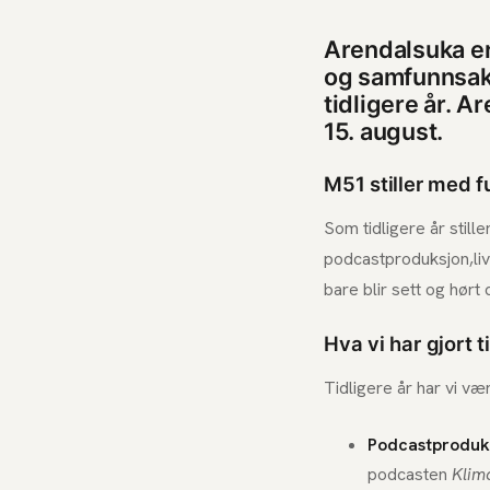
Arendalsuka er
og samfunnsakt
tidligere år. A
15. august.
M51 stiller med f
Som tidligere år still
podcastproduksjon,liv
bare blir sett og hørt
Hva vi har gjort t
Tidligere år har vi væ
Podcastproduks
podcasten
Klim