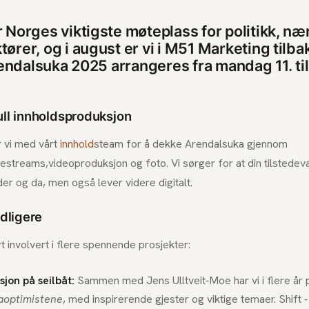
 Norges viktigste møteplass for politikk, nær
ører, og i august er vi i M51 Marketing tilb
rendalsuka 2025 arrangeres fra mandag 11. ti
ull innholdsproduksjon
er vi med vårt
innhold
steam for å dekke Arendalsuka gjennom
estreams,videoproduksjon og foto. Vi sørger for at din tilstedev
 der og da, men også lever videre digitalt.
idligere
rt involvert i flere spennende prosjekter:
jon på seilbåt:
Sammen med Jens Ulltveit-Moe har vi i flere år 
aoptimistene
, med inspirerende gjester og viktige temaer. Shift -