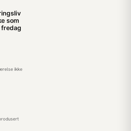
ingsliv
ake som
l fredag
ærelse ikke
produsert