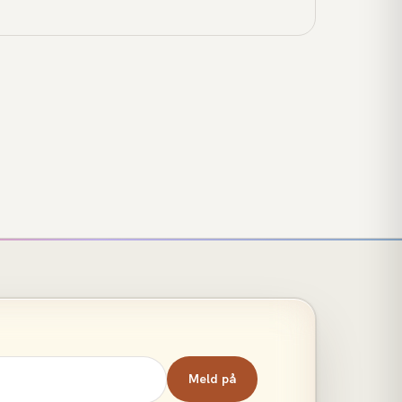
 budgivning.
Meld på