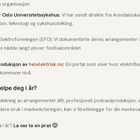
 organisasjon.
 Oslo Universitetssykehus:
Vi har sendt direkte fra Arendalsuk
se, teknologi og sykehusutvikling.
Elektroforeningen (EFO): Vi dokumenterte deres arrangementer 
s nådde langt utover festivalområdet.
roduksjon av
helelektrisk.no
:
En portal som viser hvor elektrifi
 kommune nivå.
elpe deg i år?
 dekning av arrangementet ditt, profesjonell podcastproduksjon, 
videre bruk i markedsføringen, kan vi tilrettelegge for din merkeva
a i år?
La oss ta en prat 🙂