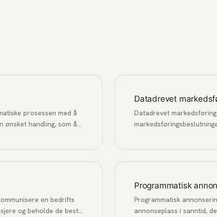
Datadrevet markedsf
ematiske prosessen med å
Datadrevet markedsføring 
n ønsket handling, som å
markedsføringsbeslutninger
yhetsbrev.
fremfor antakelser og mag
Programmatisk annon
kommunisere en bedrifts
Programmatisk annonsering 
asjere og beholde de beste
annonseplass i sanntid, d