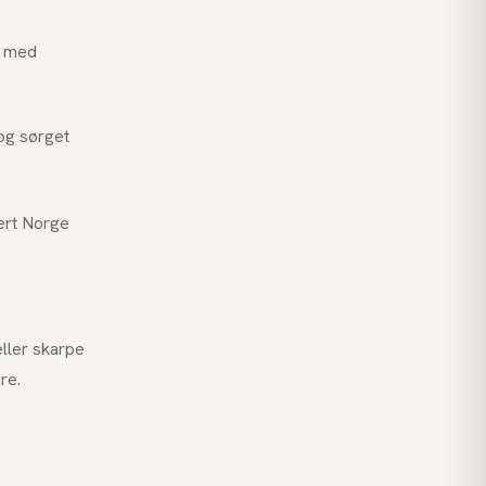
a med
og sørget
sert Norge
eller skarpe
re.