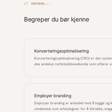
// ORDBOK
Begreper du bør kjenne
Konverteringsoptimalisering
Konverteringsoptimalisering (CRO) er den syst
øke andelen nettstedsbesøkende som utfører e
kjøpe, fylle ut et skjema eller melde seg på et n
Employer branding
Employer branding er arbeidet med å bygge og 
omdømme som arbeidsgiver for å tiltrekke, eng