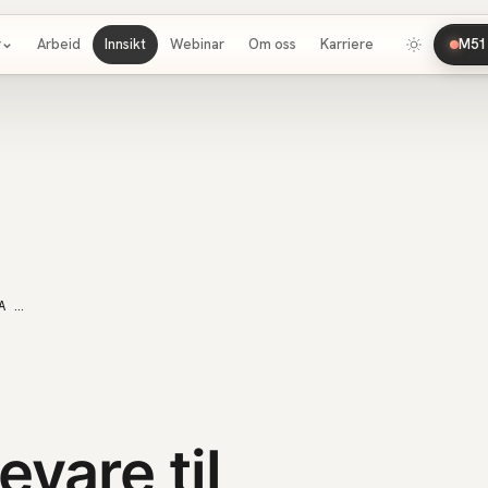
r
Arbeid
Innsikt
Webinar
Om oss
Karriere
M51 
SKAL DIN MERKEVARE TIL ARENDALSUKA I AUGUST?
evare til