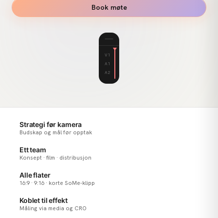
Book møte
00:01:24:08
REC
V1
A1
A2
Strategi før kamera
Budskap og mål før opptak
Ett team
Konsept · film · distribusjon
Alle flater
16:9 · 9:16 · korte SoMe-klipp
Koblet til effekt
Måling via media og CRO