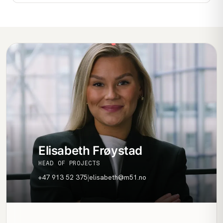
Elisabeth Frøystad
HEAD OF PROJECTS
+47 913 52 375
|
elisabeth@m51.no