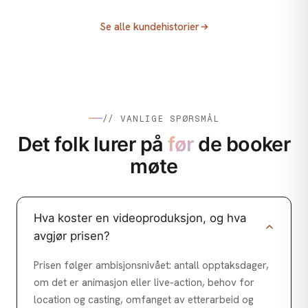
ANNONSERING / MEDIEKJØP
Fjellsport
ANNONSERING / MEDIEKJØP
Villbrygg AS
Fjellsport: Ikke la utsyret stoppe deg!
Se alle kundehistorier
Sony og Elkjøp
Folkefinansiering for Villbrygg
Sony Xperia 1 VI: Kreativt konsept,
performance og innholdsproduksjon
// VANLIGE SPØRSMÅL
Det folk lurer på
før
de booker
møte
Hva koster en videoproduksjon, og hva
avgjør prisen?
Prisen følger ambisjonsnivået: antall opptaksdager,
om det er animasjon eller live-action, behov for
location og casting, omfanget av etterarbeid og