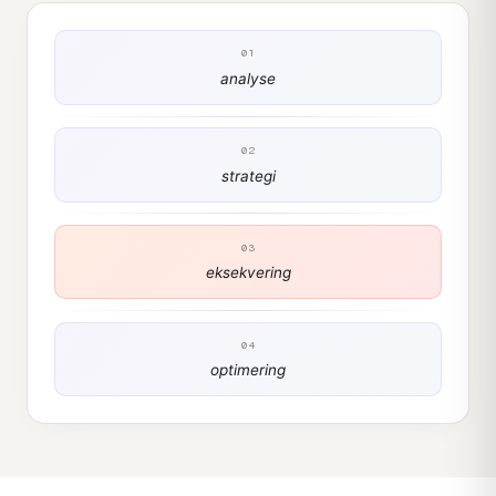
01
analyse
02
strategi
03
eksekvering
04
optimering