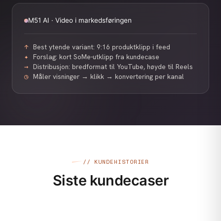
M51 AI · Video i markedsføringen
Best ytende variant: 9:16 produktklipp i feed
↑
Forslag: kort SoMe-utklipp fra kundecase
✦
Distribusjon: bredformat til YouTube, høyde til Reels
→
Måler visninger → klikk → konvertering per kanal
◷
// KUNDEHISTORIER
Siste kundecaser
VIDEO & FOTO