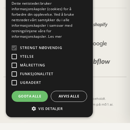
Dette nettstedet bruker
informasjonskapsler (cookies) for å
forbedre din opplevelse. Ved å bruke
nettstedet vårt samtykker du i alle
informasjonskapsler i samsvar med
retningslinjene våre for
informasjonskapsler.
Les mer
STRENGT NØDVENDIG
YTELSE
MÅLRETTING
FUNKSJONALITET
UGRADERT
GODTA ALLE
AVVIS ALLE
© 2026 M51 Marketing. Alle rettigheter forbeholdt.
M51 AI (tidligere AI OS) — vårt AI-operativsystem på
m51.ai
.
VIS DETALJER
Personvernerklæring
Cookies
Strengt nødvendig
Ytelse