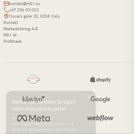
kontakt@m51.no
+47 236 53 003
Oscars gate 32, 0258 Oslo
Kontakt
Markedsføring A-Å
M51 AI
Profilbank
×
Dette nettstedet bruker
informasjonskapsler
Dette nettstedet bruker
informasjonskapsler (cookies) for å
forbedre din opplevelse. Ved å bruke