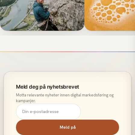
VIDEO & FOTO
Fjellsport: Ikke la utsyret
FJELLSPORT
ANNONSERING / MEDIEKJ
Folkefinansiering
stoppe deg!
Villbrygg
Meld deg på nyhetsbrevet
Motta relevante nyheter innen digital markedsføring og
kampanjer.
Meld på