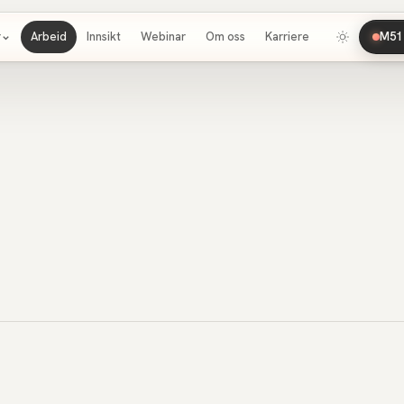
r
Arbeid
Innsikt
Webinar
Om oss
Karriere
M51 