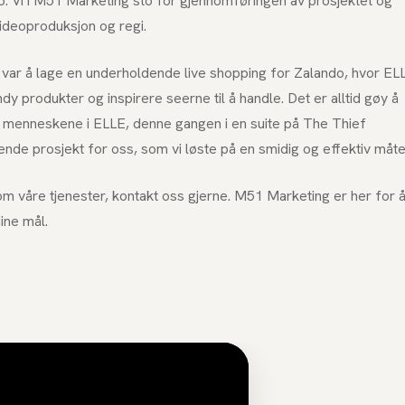
 Vi i M51 Marketing sto for gjennomføringen av prosjektet og
videoproduksjon og regi.
var å lage en underholdende live shopping for Zalando, hvor EL
y produkter og inspirere seerne til å handle. Det er alltid gøy å
 menneskene i ELLE, denne gangen i en suite på The Thief
nde prosjekt for oss, som vi løste på en smidig og effektiv måte
m våre tjenester, kontakt oss gjerne. M51 Marketing er her for 
ine mål.