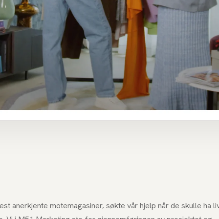
st anerkjente motemagasiner, søkte vår hjelp når de skulle ha li