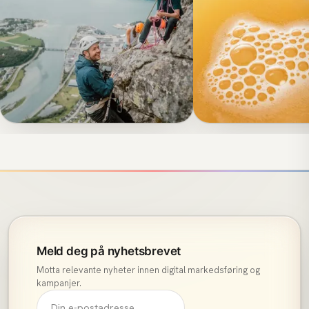
VIDEO & FOTO
Fjellsport: Ikke la utsyret
FJELLSPORT
ANNONSERING / MEDIEKJ
Folkefinansiering
stoppe deg!
Villbrygg
Meld deg på nyhetsbrevet
Motta relevante nyheter innen digital markedsføring og
kampanjer.