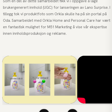
Som en del av dette samarbeidet fikk vi i oppgave å lage
brukergenerert innhold (UGC) for lanseringen av Lano Surprise. I
tillegg tok vi produktfoto som Orkla skulle ha på sin portal på
Oda. Samarbeidet med Orkla Home and Personal Care har vært
en fantastisk mulighet for M51 Marketing å vise vår ekspertise
innen innholdsproduksjon og reklame.