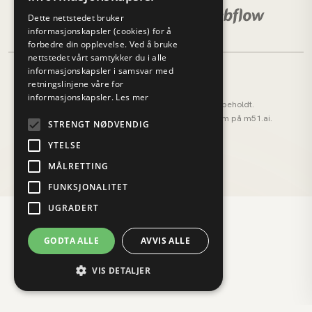
Dette nettstedet bruker
informasjonskapsler (cookies) for å
forbedre din opplevelse. Ved å bruke
nettstedet vårt samtykker du i alle
informasjonskapsler i samsvar med
retningslinjene våre for
informasjonskapsler.
Les mer
© 2026 M51 Marketing. Alle rettigheter forbeholdt.
M51 AI (tidligere AI OS) — vårt AI-operativsystem på
m51.ai
.
STRENGT NØDVENDIG
Personvernerklæring
Cookies
YTELSE
MÅLRETTING
FUNKSJONALITET
UGRADERT
GODTA ALLE
AVVIS ALLE
VIS DETALJER