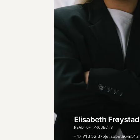
Elisabeth Frøystad
HEAD OF PROJECTS
+47 913 52 375
|
elisabeth@m51.n