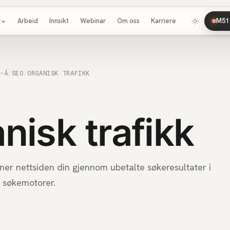
r
Arbeid
Innsikt
Webinar
Om oss
Karriere
M51 
A-Å
/
SEO
/
ORGANISK TRAFIKK
nisk trafikk
er nettsiden din gjennom ubetalte søkeresultater i
 søkemotorer.