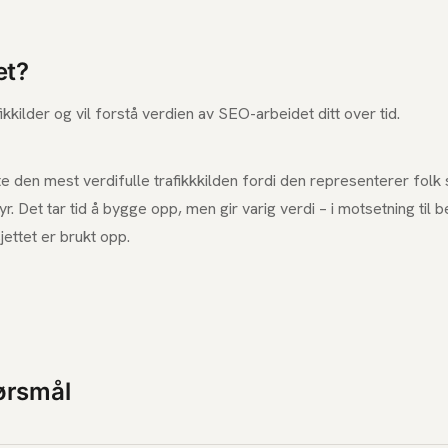
et?
ikkilder og vil forstå verdien av SEO-arbeidet ditt over tid.
te den mest verdifulle trafikkkilden fordi den representerer folk 
yr. Det tar tid å bygge opp, men gir varig verdi – i motsetning til be
ettet er brukt opp.
pørsmål