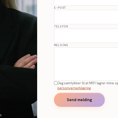
E-POST
TELEFON
MELDING
Jeg samtykker til at M51 lagrer mine o
personvernerklæring
.
Send melding
o