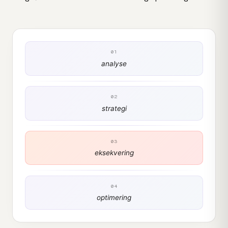
01
analyse
02
strategi
03
eksekvering
04
optimering