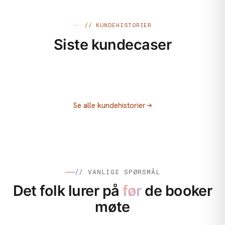
// KUNDEHISTORIER
Siste kundecaser
VIDEO & FOTO
ANNONSERING / MEDIEKJØP
Fjellsport
ANNONSERING / MEDIEKJØP
Villbrygg AS
Fjellsport: Ikke la utsyret stoppe deg!
Se alle kundehistorier
Sony og Elkjøp
Folkefinansiering for Villbrygg
Sony Xperia 1 VI: Kreativt konsept,
performance og innholdsproduksjon
// VANLIGE SPØRSMÅL
Det folk lurer på
før
de booker
møte