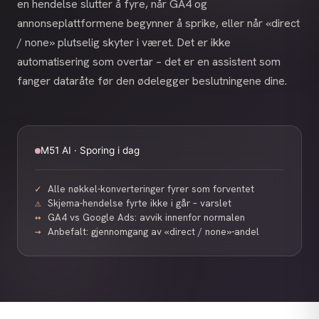
en hendelse slutter å fyre, når GA4 og
annonseplattformene begynner å sprike, eller når «direct
/ none» plutselig skyter i været. Det er ikke
automatisering som overtar – det er en assistent som
fanger dataråte før den ødelegger beslutningene dine.
M51 AI · Sporing i dag
Alle nøkkel-konverteringer fyrer som forventet
✓
Skjema-hendelse fyrte ikke i går – varslet
⚠
GA4 vs Google Ads: avvik innenfor normalen
↔
Anbefalt: gjennomgang av «direct / none»-andel
→