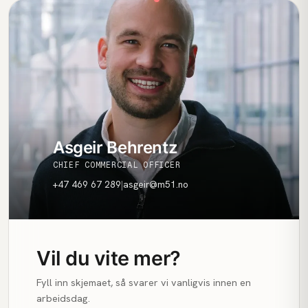
Asgeir Behrentz
CHIEF COMMERCIAL OFFICER
+47 469 67 289
|
asgeir@m51.no
Vil du vite mer?
Fyll inn skjemaet, så svarer vi vanligvis innen en
arbeidsdag.