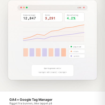
LIVE
Sidevisninger
Klikk
Konvertering
12,847
3,291
4.2%
pageview
click
scroll
Sporingskode aktiv
<script> m51.track() </script>
GA4 + Google Tag Manager
Rigget fra bunnen, ikke lappet på