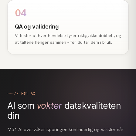
04
QA og validering
Vi tester at hver hendelse fyrer riktig, ikke dobbelt, og
at tallene henger sammen – før du tar dem i bruk.
// M51 AI
AI som
vokter
datakvaliteten
din
M51 AI overvåker sporingen kontinuerlig og varsler når