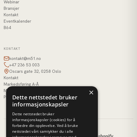
Webinar
Bransjer
Kontakt
Eventkalender
B64
KONTAKT
kontakt@m51.no
+47 236 53 003
Oscars gate 32, 0258 Oslo
Kontakt
Markedsføring A-Å
×
M51 AI
Dette nettstedet bruker
Profilbank
informasjonskapsler
Dette nettstedet bruker
informasjonskapsler (cookies) for å
forbedre din opplevelse. Ved å bruke
nettstedet vårt samtykker du i alle