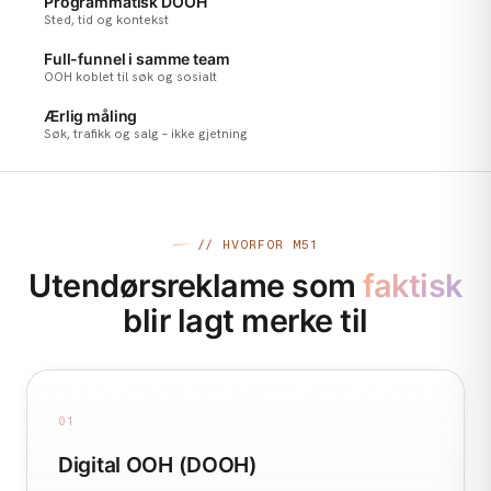
Programmatisk DOOH
Sted, tid og kontekst
Full-funnel i samme team
OOH koblet til søk og sosialt
Ærlig måling
Søk, trafikk og salg – ikke gjetning
// HVORFOR M51
Utendørsreklame som
faktisk
blir lagt merke til
01
Digital OOH (DOOH)