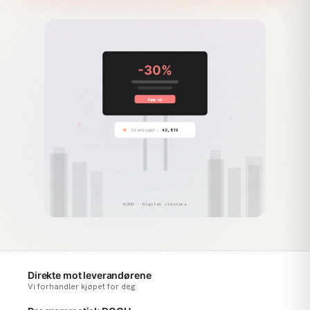
-30%
Kontakt
Les mer
Kjøp nå
Visninger:
42,819
DOOH · Digital utendørs
Direkte mot leverandørene
Vi forhandler kjøpet for deg