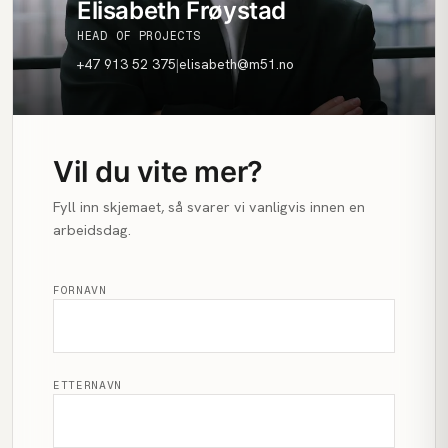
Elisabeth Frøystad
HEAD OF PROJECTS
+47 913 52 375
|
elisabeth@m51.no
Vil du vite mer?
Fyll inn skjemaet, så svarer vi vanligvis innen en
arbeidsdag.
FORNAVN
ETTERNAVN