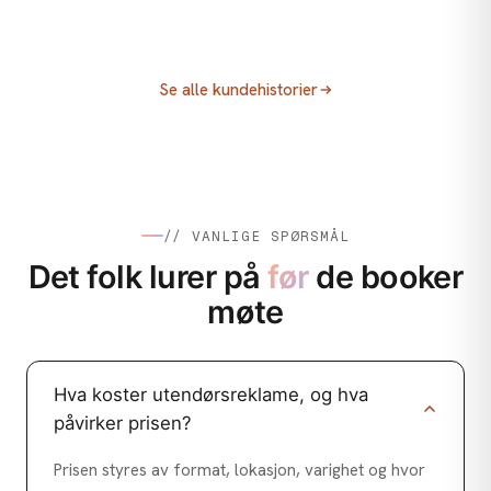
VIDEO & FOTO
ANNONSERING / MEDIEKJØP
Fjellsport
ANNONSERING / MEDIEKJØP
Villbrygg AS
Fjellsport: Ikke la utsyret stoppe deg!
Se alle kundehistorier
Sony og Elkjøp
Folkefinansiering for Villbrygg
Sony Xperia 1 VI: Kreativt konsept,
performance og innholdsproduksjon
// VANLIGE SPØRSMÅL
Det folk lurer på
før
de booker
møte
Hva koster utendørsreklame, og hva
påvirker prisen?
Prisen styres av format, lokasjon, varighet og hvor