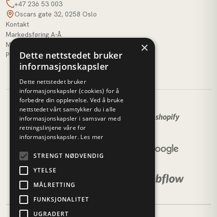
+47 236 53 003
Oscars gate 32, 0258 Oslo
Kontakt
Markedsføring A-Å
×
M51 AI
Dette nettstedet bruker
Profilbank
informasjonskapsler
Dette nettstedet bruker
informasjonskapsler (cookies) for å
forbedre din opplevelse. Ved å bruke
nettstedet vårt samtykker du i alle
informasjonskapsler i samsvar med
retningslinjene våre for
informasjonskapsler.
Les mer
STRENGT NØDVENDIG
YTELSE
MÅLRETTING
FUNKSJONALITET
UGRADERT