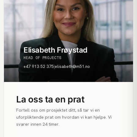
Elisabeth Frøystad
HEAD OF PROJECTS
+47 913 52 375
|
elisabeth@m51.no
La oss ta en prat
Fortell oss om prosjektet ditt, så tar vi en
uforpliktende prat om hvordan vi kan hjelpe. Vi
svarer innen 24 timer.