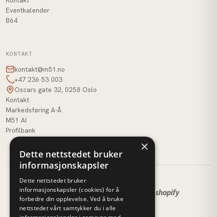
Eventkalender
B64
KONTAKT
kontakt@m51.no
+47 236 53 003
Oscars gate 32, 0258 Oslo
Kontakt
Markedsføring A-Å
M51 AI
Profilbank
×
Dette nettstedet bruker
informasjonskapsler
Dette nettstedet bruker
informasjonskapsler (cookies) for å
forbedre din opplevelse. Ved å bruke
nettstedet vårt samtykker du i alle