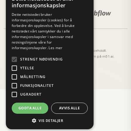
informasjonskapsler
Dette nettstedet bruker
informasjonskapsler (cookies) for å
forbedre din opplevelse. Ved å bruke
nettstedet vårt samtykker du i alle
informasjonskapsler i samsvar med
retningslinjene våre for
informasjonskapsler.
Les mer
© 2026 M51 Marketing. Alle rettigheter forbeholdt.
M51 AI (tidligere AI OS) — vårt AI-operativsystem på
m51.ai
.
STRENGT NØDVENDIG
Personvernerklæring
Cookies
YTELSE
MÅLRETTING
FUNKSJONALITET
UGRADERT
GODTA ALLE
AVVIS ALLE
VIS DETALJER