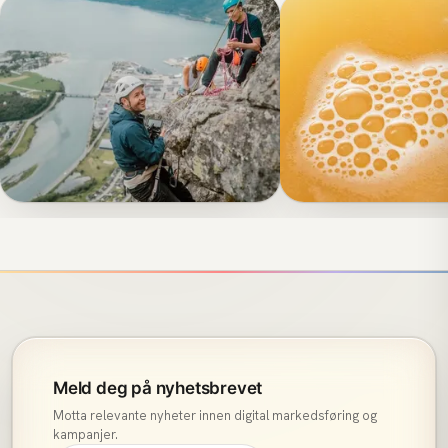
VIDEO & FOTO
Fjellsport: Ikke la utsyret
FJELLSPORT
ANNONSERING / MEDIEKJ
Folkefinansiering
stoppe deg!
Villbrygg
Meld deg på nyhetsbrevet
Motta relevante nyheter innen digital markedsføring og
kampanjer.