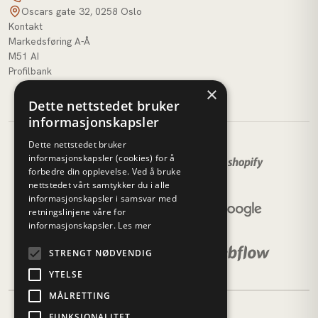
Oscars gate 32, 0258 Oslo
Kontakt
Markedsføring A-Å
M51 AI
Profilbank
×
Dette nettstedet bruker
informasjonskapsler
Dette nettstedet bruker
informasjonskapsler (cookies) for å
forbedre din opplevelse. Ved å bruke
nettstedet vårt samtykker du i alle
informasjonskapsler i samsvar med
retningslinjene våre for
informasjonskapsler.
Les mer
STRENGT NØDVENDIG
YTELSE
MÅLRETTING
FUNKSJONALITET