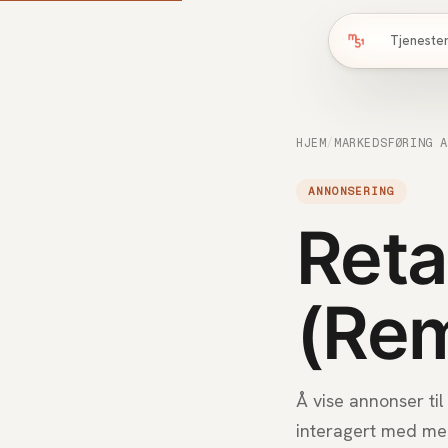
Tjeneste
HJEM
/
MARKEDSFØRING 
ANNONSERING
Reta
(Rem
Å vise annonser ti
interagert med mer