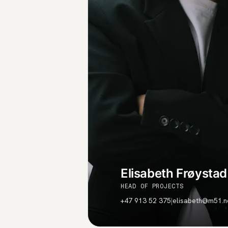
Elisabeth Frøystad
HEAD OF PROJECTS
+47 913 52 375
|
elisabeth@m51.n