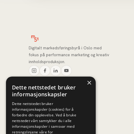
Digitalt markedsføringsbyrå i Oslo med
fokus på performance marketing og kreativ
innholdsproduksjon.
×
Dette nettstedet bruker
informasjonskapsler
Dette nettstedet bruker
informasjonskapsler (cookies) for å
forbedre din opplevelse. Ved å bruke
nettstedet vårt samtykker du i alle
informasjonskapsler i samsvar med
retningslinjene våre for