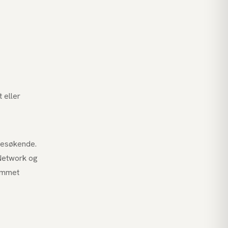
 eller
besøkende.
Network og
kummet