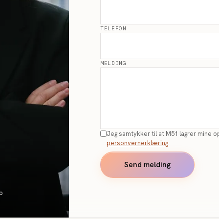
TELEFON
MELDING
Jeg samtykker til at M51 lagrer mine o
personvernerklæring
.
Send melding
o