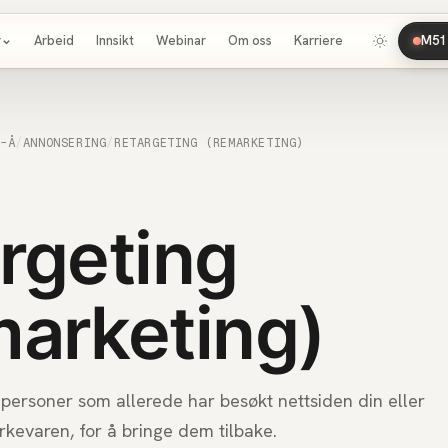
r
Arbeid
Innsikt
Webinar
Om oss
Karriere
M51 
A-Å
/
ANNONSERING
/
RETARGETING (REMARKETING)
rgeting
arketing)
l personer som allerede har besøkt nettsiden din eller
kevaren, for å bringe dem tilbake.